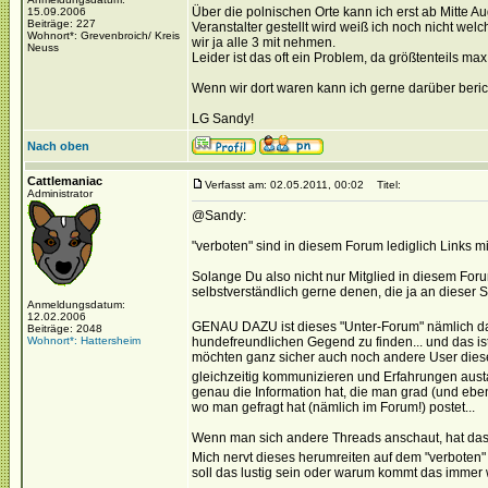
Über die polnischen Orte kann ich erst ab Mitte Au
15.09.2006
Beiträge: 227
Veranstalter gestellt wird weiß ich noch nicht wel
Wohnort*: Grevenbroich/ Kreis
wir ja alle 3 mit nehmen.
Neuss
Leider ist das oft ein Problem, da größtenteils max
Wenn wir dort waren kann ich gerne darüber berich
LG Sandy!
Nach oben
Cattlemaniac
Verfasst am: 02.05.2011, 00:02
Titel:
Administrator
@Sandy:
"verboten" sind in diesem Forum lediglich Links
Solange Du also nicht nur Mitglied in diesem Foru
selbstverständlich gerne denen, die ja an dieser S
Anmeldungsdatum:
12.02.2006
GENAU DAZU ist dieses "Unter-Forum" nämlich da
Beiträge: 2048
Wohnort*: Hattersheim
hundefreundlichen Gegend zu finden... und das ist
möchten ganz sicher auch noch andere User diese
gleichzeitig kommunizieren und Erfahrungen aus
genau die Information hat, die man grad (und ebe
wo man gefragt hat (nämlich im Forum!) postet...
Wenn man sich andere Threads anschaut, hat das
Mich nervt dieses herumreiten auf dem "verboten" s
soll das lustig sein oder warum kommt das immer