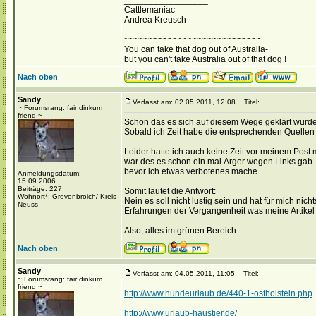
_________________
Cattlemaniac
Andrea Kreusch
~~~~~~~~~~~~~~~~~~~~~~~~~~~~
You can take that dog out of Australia-
but you can't take Australia out of that dog !
Nach oben
Sandy
Verfasst am: 02.05.2011, 12:08
Titel:
~ Forumsrang: fair dinkum
friend ~
Schön das es sich auf diesem Wege geklärt wurde 
Sobald ich Zeit habe die entsprechenden Quellen 
Leider hatte ich auch keine Zeit vor meinem Post
war des es schon ein mal Ärger wegen Links gab. 
bevor ich etwas verbotenes mache.
Anmeldungsdatum:
15.09.2006
Beiträge: 227
Somit lautet die Antwort:
Wohnort*: Grevenbroich/ Kreis
Nein es soll nicht lustig sein und hat für mich nic
Neuss
Erfahrungen der Vergangenheit was meine Artikel be
Also, alles im grünen Bereich.
Nach oben
Sandy
Verfasst am: 04.05.2011, 11:05
Titel:
~ Forumsrang: fair dinkum
friend ~
http://www.hundeurlaub.de/440-1-ostholstein.php
http://www.urlaub-haustier.de/