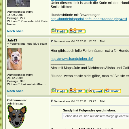
Unter diesem Link ist auch die Karte mit den Hu
Smilie klicken.
Anmeldungsdatum:
Hundestrände mit Bewertungen
15.09.2006
Beiträge: 227
http://hundeinfoportal.de/hundestraende.php#ost
Wohnort*: Grevenbroich/ Kreis
Neuss
Nach oben
Jule13
Verfasst am: 04.05.2011, 12:55
Titel:
~ Forumsrang: true blue ozzie
~
Hier gibts auch tolle Ferienhäuser, extra für Hu
http://www.strandpfoten.de/
_________________
Alex mit Mops Jule und Nichtmops Alisha und Ca
Anmeldungsdatum:
"Hunde, wenn es sie nicht gäbe, man müßte sie er
28.12.2009
Beiträge: 366
Wohnort*: Heidenheim/Brenz
Nach oben
Cattlemaniac
Verfasst am: 04.05.2011, 13:27
Titel:
Administrator
Sandy hat Folgendes geschrieben:
Schön das es sich auf diesem Wege geklärt wur