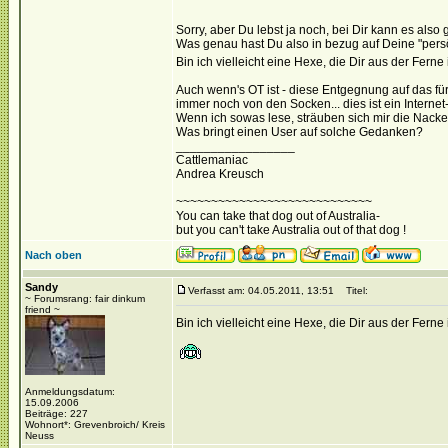
Sorry, aber Du lebst ja noch, bei Dir kann es also
Was genau hast Du also in bezug auf Deine "persö
Bin ich vielleicht eine Hexe, die Dir aus der Fe
Auch wenn's OT ist - diese Entgegnung auf das für 
immer noch von den Socken... dies ist ein Internet
Wenn ich sowas lese, sträuben sich mir die Nacke
Was bringt einen User auf solche Gedanken?
_________________
Cattlemaniac
Andrea Kreusch
~~~~~~~~~~~~~~~~~~~~~~~~~~~~
You can take that dog out of Australia-
but you can't take Australia out of that dog !
Nach oben
Sandy
Verfasst am: 04.05.2011, 13:51
Titel:
~ Forumsrang: fair dinkum
friend ~
Bin ich vielleicht eine Hexe, die Dir aus der Fe
Anmeldungsdatum:
15.09.2006
Beiträge: 227
Wohnort*: Grevenbroich/ Kreis
Neuss