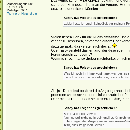
Das wurde schon MEHRMALS "geklärt" - und genau
Anmeldungsdatum:
schreiben zu müssen, hat man die Forums- Regeln 
12.02.2006
erscheint, orientieren könnten...
Beiträge: 2048
Wohnort*: Hattersheim
Sandy hat Folgendes geschrieben:
Leider hatte ich auch keine Zeit vor meinem P
Vielen lieben Dank für die Rücksichtnahme - ist 
wieder zu schreiben, bevor man einem User vorschl
dazu gehabt... das verstehe ich doch...
...
Oder halt - versteht das jemand, der deswegen i
Forumsregeln zu lesen...?
Wenn ich nochmal so drüber nachdenke, bin ich mir
Sandy hat Folgendes geschrieben:
Was ich wohl im Hinterkopf hatte, war des es 
einmal nichts zu veröffentlichen, bevor ich et
Ah, ja - Du meinst bestimmt die Angelegenheit, be
promoten wollte schnell den Hals umzudrehen?
Oder meinst Du die noch schlimmeren Fälle, in den
Sandy hat Folgendes geschrieben:
Somit lautet die Antwort:
Nein es soll nicht lustig sein und hat für mich 
Erfahrungen der Vergangenheit was meine Artikel
Also, alles im grünen Bereich.