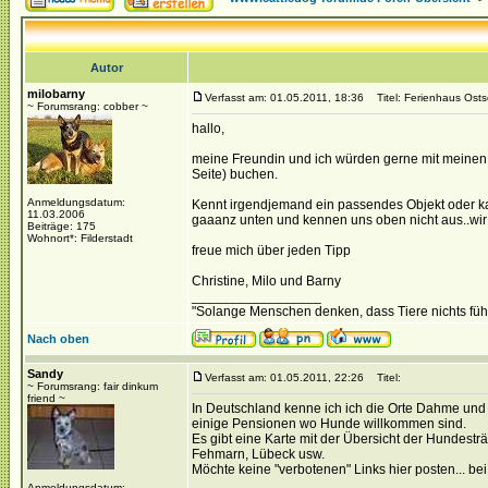
Autor
milobarny
Verfasst am: 01.05.2011, 18:36
Titel: Ferienhaus Ost
~ Forumsrang: cobber ~
hallo,
meine Freundin und ich würden gerne mit meinen 
Seite) buchen.
Anmeldungsdatum:
Kennt irgendjemand ein passendes Objekt oder 
11.03.2006
gaaanz unten und kennen uns oben nicht aus..wir 
Beiträge: 175
Wohnort*: Filderstadt
freue mich über jeden Tipp
Christine, Milo und Barny
_________________
"Solange Menschen denken, dass Tiere nichts füh
Nach oben
Sandy
Verfasst am: 01.05.2011, 22:26
Titel:
~ Forumsrang: fair dinkum
friend ~
In Deutschland kenne ich ich die Orte Dahme und
einige Pensionen wo Hunde willkommen sind.
Es gibt eine Karte mit der Übersicht der Hundestr
Fehmarn, Lübeck usw.
Möchte keine "verbotenen" Links hier posten... bei
Anmeldungsdatum: