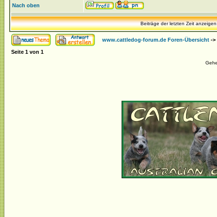
Nach oben
Beiträge der letzten Zeit anzeigen
www.cattledog-forum.de Foren-Übersicht
->
Seite
1
von
1
Gehe