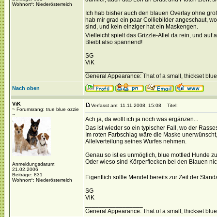
Wohnort*: Niederösterreich
Ich hab bisher auch den blauen Overlay ohne groß
hab mir grad ein paar Colliebilder angeschaut, w
sind, und kein einziger hat ein Maskengen.
Vielleicht spielt das Grizzle-Allel da rein, und auf 
Bleibt also spannend!
SG
ViK
_________________
General Appearance: That of a small, thickset blu
Nach oben
ViK
Verfasst am: 11.11.2008, 15:08
Titel:
~ Forumsrang: true blue ozzie
~
Ach ja, da wollt ich ja noch was ergänzen...
Das ist wieder so ein typischer Fall, wo der Ras
Im roten Farbschlag wäre die Maske unerwünscht, im
Allelverteilung seines Wurfes nehmen.
Genau so ist es unmöglich, blue mottled Hunde zu
Oder wieso sind Körperflecken bei den Blauen nic
Anmeldungsdatum:
21.02.2006
Beiträge: 831
Eigentlich sollte Mendel bereits zur Zeit der St
Wohnort*: Niederösterreich
SG
ViK
_________________
General Appearance: That of a small, thickset blu