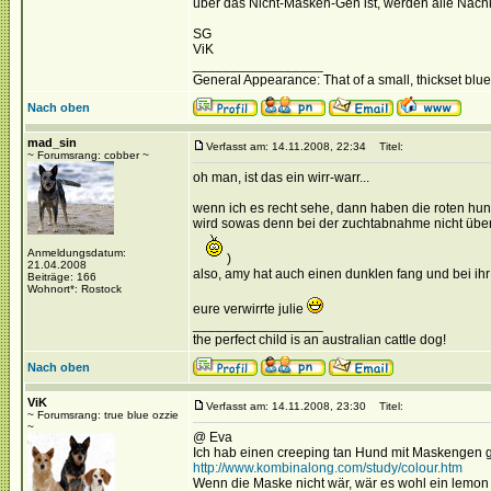
über das Nicht-Masken-Gen ist, werden alle Nac
SG
ViK
_________________
General Appearance: That of a small, thickset blu
Nach oben
mad_sin
Verfasst am: 14.11.2008, 22:34
Titel:
~ Forumsrang: cobber ~
oh man, ist das ein wirr-warr...
wenn ich es recht sehe, dann haben die roten hun
wird sowas denn bei der zuchtabnahme nicht überprü
Anmeldungsdatum:
)
21.04.2008
also, amy hat auch einen dunklen fang und bei ihr 
Beiträge: 166
Wohnort*: Rostock
eure verwirrte julie
_________________
the perfect child is an australian cattle dog!
Nach oben
ViK
Verfasst am: 14.11.2008, 23:30
Titel:
~ Forumsrang: true blue ozzie
~
@ Eva
Ich hab einen creeping tan Hund mit Maskengen g
http://www.kombinalong.com/study/colour.htm
Wenn die Maske nicht wär, wär es wohl ein lemon f