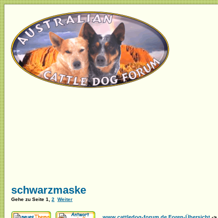
schwarzmaske
Gehe zu Seite
1
,
2
Weiter
www.cattledog-forum.de Foren-Übersicht
->