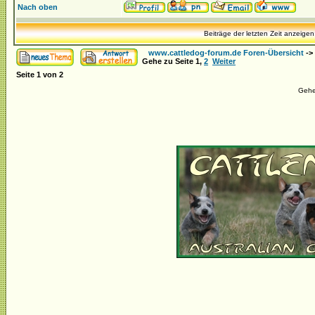
Nach oben
Beiträge der letzten Zeit anzeigen
www.cattledog-forum.de Foren-Übersicht
->
Gehe zu Seite
1
,
2
Weiter
Seite
1
von
2
Gehe