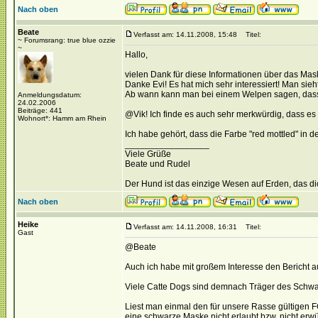
Nach oben
Beate
Verfasst am: 14.11.2008, 15:48
Titel:
~ Forumsrang: true blue ozzie
~
Hallo,
vielen Dank für diese Informationen über das Mask
Danke Evi! Es hat mich sehr interessiert! Man sie
Ab wann kann man bei einem Welpen sagen, dass er
Anmeldungsdatum:
24.02.2006
Beiträge: 441
@Vik! Ich finde es auch sehr merkwürdig, dass es
Wohnort*: Hamm am Rhein
Ich habe gehört, dass die Farbe "red mottled" in
_________________
Viele Grüße
Beate und Rudel
Der Hund ist das einzige Wesen auf Erden, das dich
Nach oben
Heike
Verfasst am: 14.11.2008, 16:31
Titel:
Gast
@Beate
Auch ich habe mit großem Interesse den Bericht a
Viele Catte Dogs sind demnach Träger des Schwa
Liest man einmal den für unsere Rasse gültigen F
eine schwarze Maske nicht erlaubt bzw. nicht erw