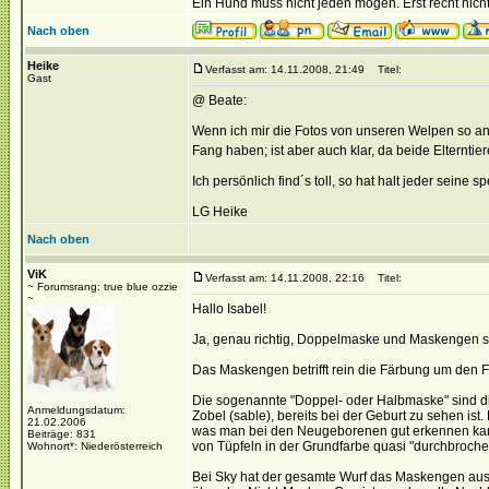
Ein Hund muss nicht jeden mögen. Erst recht nich
Nach oben
Heike
Verfasst am: 14.11.2008, 21:49
Titel:
Gast
@ Beate:
Wenn ich mir die Fotos von unseren Welpen so an
Fang haben; ist aber auch klar, da beide Eltern
Ich persönlich find´s toll, so hat halt jeder seine s
LG Heike
Nach oben
ViK
Verfasst am: 14.11.2008, 22:16
Titel:
~ Forumsrang: true blue ozzie
~
Hallo Isabel!
Ja, genau richtig, Doppelmaske und Maskengen s
Das Maskengen betrifft rein die Färbung um den 
Die sogenannte "Doppel- oder Halbmaske" sind di
Anmeldungsdatum:
Zobel (sable), bereits bei der Geburt zu sehen is
21.02.2006
was man bei den Neugeborenen gut erkennen kann
Beiträge: 831
von Tüpfeln in der Grundfarbe quasi "durchbroch
Wohnort*: Niederösterreich
Bei Sky hat der gesamte Wurf das Maskengen ausg