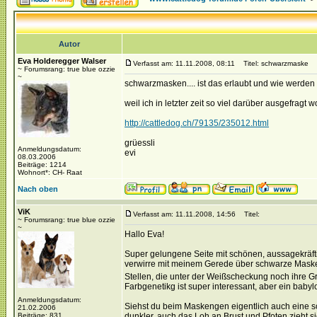
Autor
Eva Holderegger Walser
Verfasst am: 11.11.2008, 08:11
Titel: schwarzmaske
~ Forumsrang: true blue ozzie
~
schwarzmasken.... ist das erlaubt und wie werden s
weil ich in letzter zeit so viel darüber ausgefragt 
http://cattledog.ch/79135/235012.html
grüessli
Anmeldungsdatum:
evi
08.03.2006
Beiträge: 1214
Wohnort*: CH- Raat
Nach oben
ViK
Verfasst am: 11.11.2008, 14:56
Titel:
~ Forumsrang: true blue ozzie
~
Hallo Eva!
Super gelungene Seite mit schönen, aussagekräftig
verwirre mit meinem Gerede über schwarze Maske
Stellen, die unter der Weißscheckung noch ihre 
Farbgenetikg ist super interessant, aber ein baby
Anmeldungsdatum:
Siehst du beim Maskengen eigentlich auch eine s
21.02.2006
Beiträge: 831
dunkler, auch das Loh an Brust und Pfoten zieht s