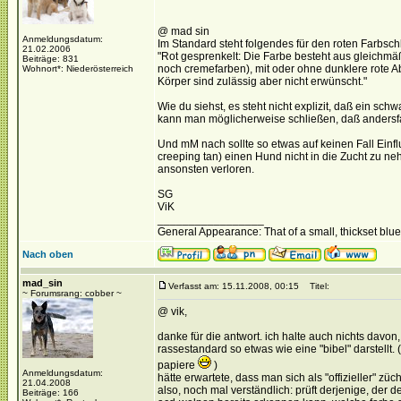
@ mad sin
Anmeldungsdatum:
Im Standard steht folgendes für den roten Farbsch
21.02.2006
"Rot gesprenkelt: Die Farbe besteht aus gleichmäßi
Beiträge: 831
noch cremefarben), mit oder ohne dunklere rote 
Wohnort*: Niederösterreich
Körper sind zulässig aber nicht erwünscht."
Wie du siehst, es steht nicht explizit, daß ein sc
kann man möglicherweise schließen, daß andersfa
Und mM nach sollte so etwas auf keinen Fall Ein
creeping tan) einen Hund nicht in die Zucht zu 
ansonsten verloren.
SG
ViK
_________________
General Appearance: That of a small, thickset blu
Nach oben
mad_sin
Verfasst am: 15.11.2008, 00:15
Titel:
~ Forumsrang: cobber ~
@ vik,
danke für die antwort. ich halte auch nichts davo
rassestandard so etwas wie eine "bibel" darstellt.
papiere
)
Anmeldungsdatum:
hätte erwartete, dass man sich als "offizieller" 
21.04.2008
also, noch mal verständlich: prüft derjenige, der
Beiträge: 166