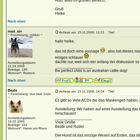
Also, alles im grünen Bereich,
Gruß
Heike
Nach oben
mad_sin
Verfasst am: 15.11.2008, 12:21
Titel:
~ Forumsrang: cobber ~
hallo heike,
das ist doch eine aussage
. also hat dieses ma
einiges schlauer
dachte nur, weil sich der anfang der diskussion so 
Anmeldungsdatum:
_________________
21.04.2008
Beiträge: 166
the perfect child is an australian cattle dog!
Wohnort*: Rostock
Nach oben
Beate
Verfasst am: 15.11.2008, 14:04
Titel:
~ Forumsrang: true blue ozzie
~
Es gibt so viele ACDs die das Maskengen haben, w
Ausstellung: Wir haben auf einer Ausstellung da
hinschauen!
_________________
Anmeldungsdatum:
24.02.2006
Viele Grüße
Beiträge: 441
Beate und Rudel
Wohnort*: Hamm am Rhein
Der Hund ist das einzige Wesen auf Erden, das dich