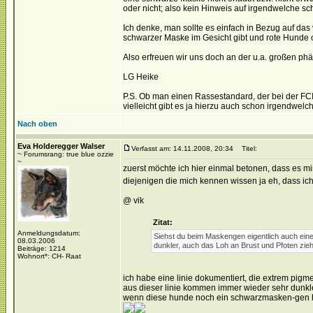
oder nicht; also kein Hinweis auf irgendwelche 
Ich denke, man sollte es einfach in Bezug auf da
schwarzer Maske im Gesicht gibt und rote Hunde o
Also erfreuen wir uns doch an der u.a. großen ph
LG Heike
P.S. Ob man einen Rassestandard, der bei der FCI h
vielleicht gibt es ja hierzu auch schon irgendwe
Nach oben
Eva Holderegger Walser
Verfasst am: 14.11.2008, 20:34
Titel:
~ Forumsrang: true blue ozzie
~
zuerst möchte ich hier einmal betonen, dass es mi
diejenigen die mich kennen wissen ja eh, dass i
@ vik
Zitat:
Anmeldungsdatum:
Siehst du beim Maskengen eigentlich auch ein
08.03.2006
dunkler, auch das Loh an Brust und Pfoten zie
Beiträge: 1214
Wohnort*: CH- Raat
ich habe eine linie dokumentiert, die extrem pigmen
aus dieser linie kommen immer wieder sehr dunkle
wenn diese hunde noch ein schwarzmasken-gen ha