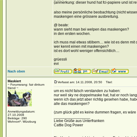
(anmerkung: dieser hund hat fci-papiere und ist re
also meine persönliche beobachtung (nicht wisse
maskengen eine grössere ausbreitung.
@ beate:
wann sieht man bei welpen das maskengen?
in den ersten wochen.
ich muss mal etwas stöbern.... wie ist es denn mi
wer kennt einen mit maskengen?
ist es dort wohl weniger offensichtlich....
grüessli
evi
Nach oben
Maskiert
Verfasst am: 14.11.2008, 20:50
Titel:
~ Forumsrang: fair dinkum
friend ~
um es nicht falsch verstanden zu haben:
nur weil sky ne doppelmaske hat, hat er noch la
wenn ich das jetzt aber richtig gesehen habe, hab
alle das maskengen?
Anmeldungsdatum:
(zum glück gibt es keine dummen fragen, es wäre n
27.10.2008
_________________
Beiträge: 290
Liebe Grüße aus Unterfranken
Wohnort*: Würzburg
Cattle Dog Power