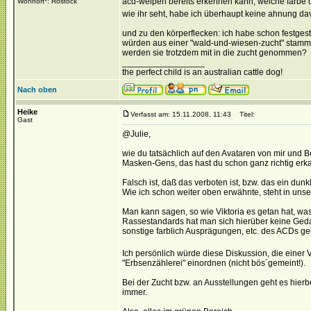
acd-welpen bereits erkennen kann, welche farbe der
Wohnort*: Rostock
wie ihr seht, habe ich überhaupt keine ahnung d
und zu den körperflecken: ich habe schon festgeste
würden aus einer "wald-und-wiesen-zucht" stammen.
werden sie trotzdem mit in die zucht genommen?
_________________
the perfect child is an australian cattle dog!
Nach oben
Heike
Verfasst am: 15.11.2008, 11:43
Titel:
Gast
@Julie,
wie du tatsächlich auf den Avataren von mir und 
Masken-Gens, das hast du schon ganz richtig erka
Falsch ist, daß das verboten ist, bzw. das ein du
Wie ich schon weiter oben erwähnte, steht in uns
Man kann sagen, so wie Viktoria es getan hat, was
Rassestandards hat man sich hierüber keine Geda
sonstige farblich Ausprägungen, etc. des ACDs ge
Ich persönlich würde diese Diskussion, die einer V
"Erbsenzählerei" einordnen (nicht bös´gemeint!).
Bei der Zucht bzw. an Ausstellungen geht es hierbe
immer.