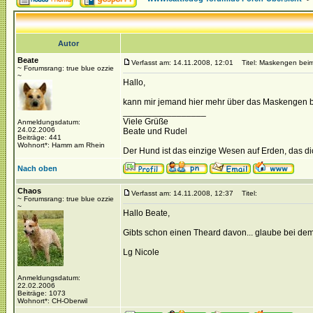
Autor
Beate
Verfasst am: 14.11.2008, 12:01
Titel: Maskengen bei
~ Forumsrang: true blue ozzie
~
Hallo,
kann mir jemand hier mehr über das Maskengen be
_________________
Viele Grüße
Anmeldungsdatum:
24.02.2006
Beate und Rudel
Beiträge: 441
Wohnort*: Hamm am Rhein
Der Hund ist das einzige Wesen auf Erden, das dich
Nach oben
Chaos
Verfasst am: 14.11.2008, 12:37
Titel:
~ Forumsrang: true blue ozzie
~
Hallo Beate,
Gibts schon einen Theard davon... glaube bei de
Lg Nicole
Anmeldungsdatum:
22.02.2006
Beiträge: 1073
Wohnort*: CH-Oberwil