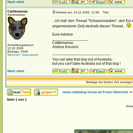
Nach oben
Cattlemaniac
Verfasst am: 14.11.2008, 12:56
Titel:
Administrator
...ich hab' den Thread "Schwarzmasken", den Evi
angemessener Zeit) deshalb diesen Thread...
.
Eure Admine
_________________
Cattlemaniac
Anmeldungsdatum:
Andrea Kreusch
12.02.2006
Beiträge: 2048
Wohnort*: Hattersheim
~~~~~~~~~~~~~~~~~~~~~~~~~~~~
You can take that dog out of Australia-
but you can't take Australia out of that dog !
Nach oben
Beiträge der letzten Zeit anzeigen
www.cattledog-forum.de Foren-Übersicht
->
Seite
1
von
1
Gehe