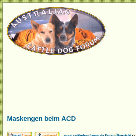
Maskengen beim ACD
www.cattledog-forum.de Foren-Übersicht
->