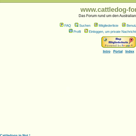
www.cattledog-fo
Das Forum rund um den Australian
FAQ
Suchen
Mitgliederliste
Benut
Profil
Einloggen, um private Nachricht
Intro
Portal
Index
Cattledogs in Not !