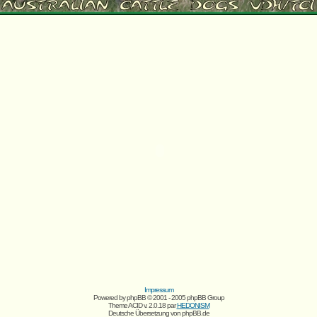
Impressum
Powered by
phpBB
© 2001 - 2005 phpBB Group
Theme ACID v. 2.0.18 par
HEDONISM
Deutsche Übersetzung von
phpBB.de