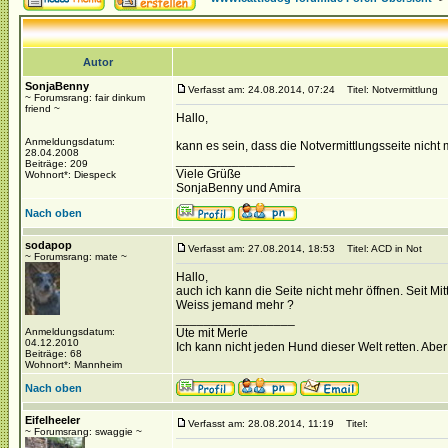
Autor
SonjaBenny
Verfasst am: 24.08.2014, 07:24
Titel: Notvermittlung
~ Forumsrang: fair dinkum
friend ~
Hallo,
Anmeldungsdatum:
kann es sein, dass die Notvermittlungsseite nicht m
28.04.2008
_________________
Beiträge: 209
Viele Grüße
Wohnort*: Diespeck
SonjaBenny und Amira
Nach oben
sodapop
Verfasst am: 27.08.2014, 18:53
Titel: ACD in Not
~ Forumsrang: mate ~
Hallo,
auch ich kann die Seite nicht mehr öffnen. Seit Mi
Weiss jemand mehr ?
_________________
Anmeldungsdatum:
Ute mit Merle
04.12.2010
Ich kann nicht jeden Hund dieser Welt retten. Abe
Beiträge: 68
Wohnort*: Mannheim
Nach oben
Eifelheeler
Verfasst am: 28.08.2014, 11:19
Titel:
~ Forumsrang: swaggie ~