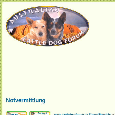
Notvermittlung
www.cattledog-forum.de Foren-Übersicht
->