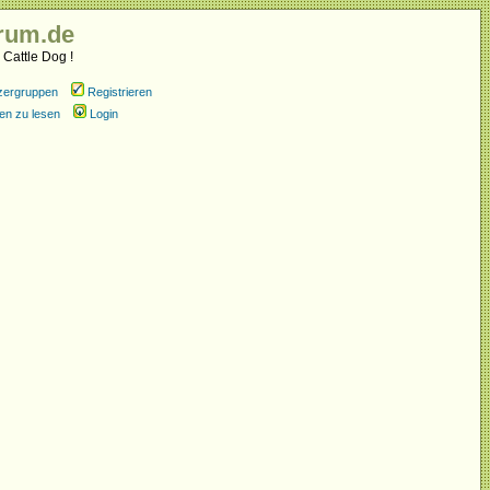
rum.de
 Cattle Dog !
zergruppen
Registrieren
en zu lesen
Login