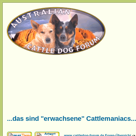
...das sind "erwachsene" Cattlemaniacs..
www.cattledog-forum.de Foren-Übersicht
->