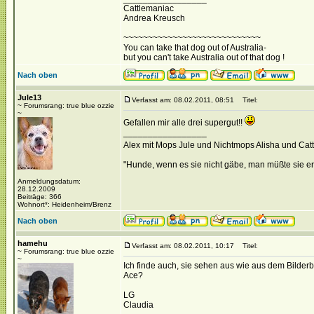
Cattlemaniac
Andrea Kreusch
~~~~~~~~~~~~~~~~~~~~~~~~~~~~
You can take that dog out of Australia-
but you can't take Australia out of that dog !
Nach oben
Jule13
Verfasst am: 08.02.2011, 08:51
Titel:
~ Forumsrang: true blue ozzie
~
Gefallen mir alle drei supergut!!
_________________
Alex mit Mops Jule und Nichtmops Alisha und Ca
"Hunde, wenn es sie nicht gäbe, man müßte sie er
Anmeldungsdatum:
28.12.2009
Beiträge: 366
Wohnort*: Heidenheim/Brenz
Nach oben
hamehu
Verfasst am: 08.02.2011, 10:17
Titel:
~ Forumsrang: true blue ozzie
~
Ich finde auch, sie sehen aus wie aus dem Bilderbu
Ace?
LG
Claudia