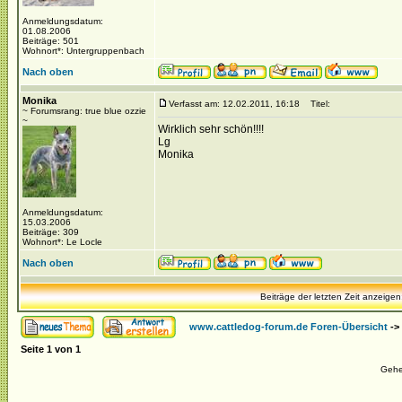
Anmeldungsdatum:
01.08.2006
Beiträge: 501
Wohnort*: Untergruppenbach
Nach oben
Monika
Verfasst am: 12.02.2011, 16:18
Titel:
~ Forumsrang: true blue ozzie
~
Wirklich sehr schön!!!!
Lg
Monika
Anmeldungsdatum:
15.03.2006
Beiträge: 309
Wohnort*: Le Locle
Nach oben
Beiträge der letzten Zeit anzeigen
www.cattledog-forum.de Foren-Übersicht
->
Seite
1
von
1
Gehe