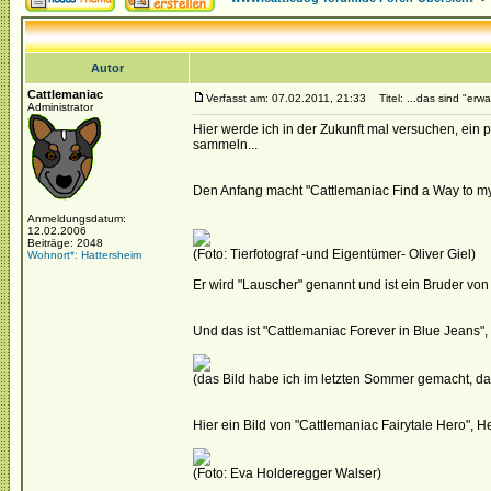
Autor
Cattlemaniac
Verfasst am: 07.02.2011, 21:33
Titel: ...das sind "erw
Administrator
Hier werde ich in der Zukunft mal versuchen, ein 
sammeln...
Den Anfang macht "Cattlemaniac Find a Way to my
Anmeldungsdatum:
12.02.2006
Beiträge: 2048
(Foto: Tierfotograf -und Eigentümer- Oliver Giel)
Wohnort*: Hattersheim
Er wird "Lauscher" genannt und ist ein Bruder von 
Und das ist "Cattlemaniac Forever in Blue Jeans"
(das Bild habe ich im letzten Sommer gemacht, da w
Hier ein Bild von "Cattlemaniac Fairytale Hero", H
(Foto: Eva Holderegger Walser)
_________________