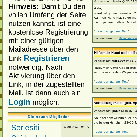
Verfasst am:
Armin
@ 29.04.2
Hinweis:
Damit Du den
Hallo,
vollen Umfang der Seite
kennt sich jemand damit aus?
Kann ein Hund PLL bekommen, 
nutzen kannst, ist eine
Kennt jemand Fälle in Deutschl
kostenlose Registrierung
[
Lese den ganzen Text
]
mit einer gültigen
Kommentare: 0 ::
Kommentare
Mailadresse über den
Hilfe mein Hund greift plö
Registrieren
Link
Verfasst am:
telli1000
@ 01.07
notwendig. Nach
Hallo, mein Cattlerüde ist jetz
jetzt da er aus dem Welpenalter
Aktivierung über den
[
Lese den ganzen Text
]
Link, in der zugestellten
Kommentare: 3 ::
Kommentare
Mail, ist dann auch ein
Login
möglich.
Vorstellung Pablo (geb. Ap
Verfasst am:
pablo13
@ 07.04
Die neuen Mitglieder:
So, nachdem wir nun auch endli
die beiden Herrchen (28+30 Jah
Seriesiti
07.08.2026, 04:52
[
Lese den ganzen Text
]