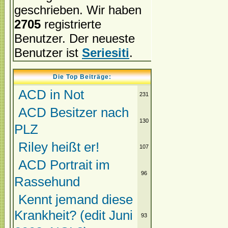
geschrieben. Wir haben
2705
registrierte
Benutzer. Der neueste
Benutzer ist
Seriesiti
.
Die Top Beiträge:
ACD in Not
231
ACD Besitzer nach
130
PLZ
Riley heißt er!
107
ACD Portrait im
96
Rassehund
Kennt jemand diese
Krankheit? (edit Juni
93