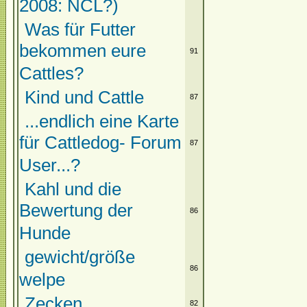
2008: NCL?)
Was für Futter
bekommen eure
91
Cattles?
Kind und Cattle
87
...endlich eine Karte
für Cattledog- Forum
87
User...?
Kahl und die
Bewertung der
86
Hunde
gewicht/größe
86
welpe
Zecken
82