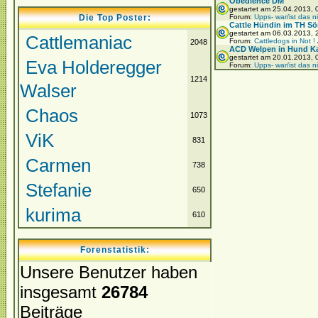
Obedience DM
gestartet am 25.04.2013,
Die Top Poster:
Forum:
Upps- war/ist das n
Cattle Hündin im TH Sö
gestartet am 06.03.2013,
Cattlemaniac
Forum:
Cattledogs in Not !
2048
ACD Welpen in Hund Ka
gestartet am 20.01.2013,
Eva Holderegger
Forum:
Upps- war/ist das n
1214
Walser
Chaos
1073
ViK
831
Carmen
738
Stefanie
650
kurima
610
Forenstatistik:
Unsere Benutzer haben
insgesamt
26784
Beiträge