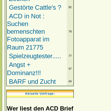
Gestörte Cattle's ?
82
ACD in Not :
Suchen
bemenschten
78
Fotoapparat im
Raum 21775
Spielzeugtester.....
77
Angst +
67
Dominanz!!!
BARF und Zucht
64
Aktuelle Umfrage:
Wer liest den ACD Brief