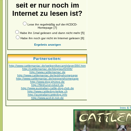
seit er nur noch im
Internet zu lesen ist?
Lese ihn regelmäßig auf der ACDCD-
Homepage [7]
Habe ihn 1mal gelesen und dann nicht mehr [5]
Habe ihn noch gar nicht im Internet gelesen [6]
Ergebnis anzeigen
Partnerseiten:
http://www.cattlemaniac.de/welpenlivecam/player384.htm
http://cattlemaniac.de/blog/wurf2006/
http://www.cattlemaniac.de
http://www.cattlemaniac.de/teddyshomepage
http://www.cattlemaniac.de/peppershomepage
http://www.dog-photos.de
http://filmhund-robert.de
http://www.australian-cattle-dog-club.de
http://www.cattledog-kelpie.ch
http://australiancattledog.info
http://www.acd-in-not.de
Intro & 