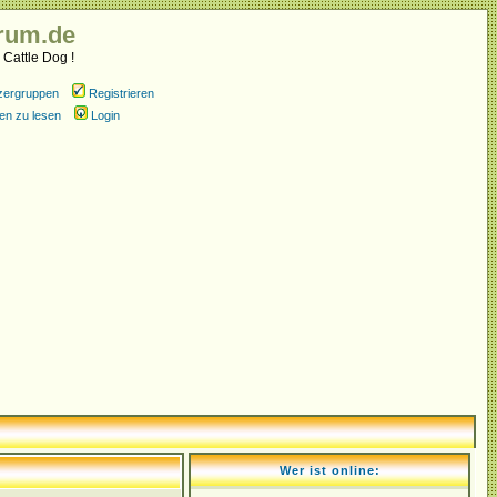
rum.de
 Cattle Dog !
zergruppen
Registrieren
en zu lesen
Login
Wer ist online: