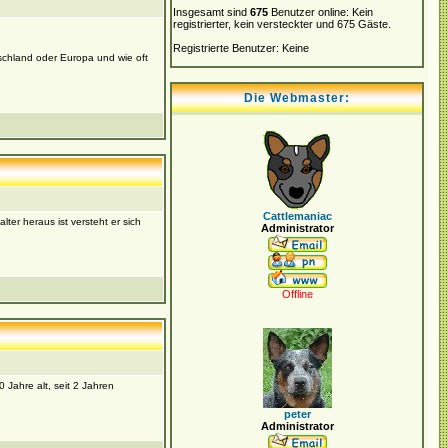
Insgesamt sind
675
Benutzer online: Kein
registrierter, kein versteckter und 675 Gäste.
Registrierte Benutzer: Keine
schland oder Europa und wie oft
Die Webmaster:
Cattlemaniac
lter heraus ist versteht er sich
Administrator
Offline
 Jahre alt, seit 2 Jahren
peter
Administrator