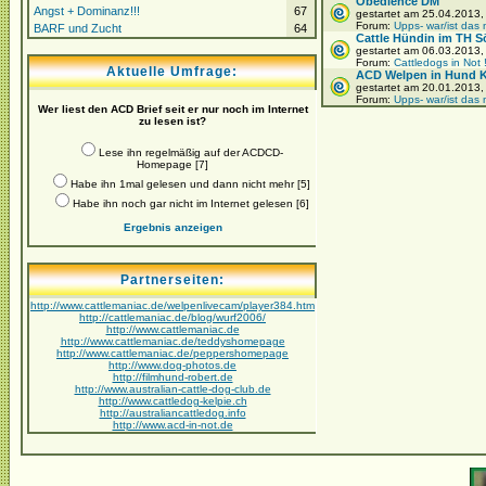
Obedience DM
Angst + Dominanz!!!
67
gestartet am 25.04.2013
Forum:
Upps- war/ist das 
BARF und Zucht
64
Cattle Hündin im TH S
gestartet am 06.03.2013
Forum:
Cattledogs in Not 
Aktuelle Umfrage:
ACD Welpen in Hund Ka
gestartet am 20.01.2013
Forum:
Upps- war/ist das 
Wer liest den ACD Brief seit er nur noch im Internet
zu lesen ist?
Lese ihn regelmäßig auf der ACDCD-
Homepage [7]
Habe ihn 1mal gelesen und dann nicht mehr [5]
Habe ihn noch gar nicht im Internet gelesen [6]
Ergebnis anzeigen
Partnerseiten:
http://www.cattlemaniac.de/welpenlivecam/player384.htm
http://cattlemaniac.de/blog/wurf2006/
http://www.cattlemaniac.de
http://www.cattlemaniac.de/teddyshomepage
http://www.cattlemaniac.de/peppershomepage
http://www.dog-photos.de
http://filmhund-robert.de
http://www.australian-cattle-dog-club.de
http://www.cattledog-kelpie.ch
http://australiancattledog.info
http://www.acd-in-not.de