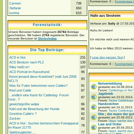
Kommentare: 0 ::
Kommentare 
Carmen
738
Stefanie
650
kurima
610
Hallo aus Sinsheim
Verfasst am:
Sally
@ 17.03.201
Forenstatistik:
Huhu ihr Lieben!
Unsere Benutzer haben insgesamt
26784
Beiträge
geschrieben. Wir haben
2704
registrierte Benutzer. Der
neueste Benutzer ist
ShirleyIndup
.
Ich möchte mich und meinen ACD
Ich habe im März 2013 meinen er
Die Top Beiträge:
ACD in Not
231
[
Lese den ganzen Text
]
ACD Besitzer nach PLZ
130
Kommentare: 6 ::
Kommentare 
Riley heißt er!
107
ACD Portrait im Rassehund
96
Kennt jemand diese Krankheit? (edit Juni 2008:
93
NCL?)
Notvermittlung
Was für Futter bekommen eure Cattles?
91
gestartet am 24.08.2014
Kind und Cattle
87
Forum:
Cattledogs in Not 
Jagdtrieb
...endlich eine Karte für Cattledog- Forum
87
gestartet am 23.02.2014
User...?
Forum:
Taube Cattledogs
Handzeichen
gewicht/größe welpe
86
gestartet am 14.11.2013,
Kahl und die Bewertung der Hunde
86
Forum:
Taube Cattledogs
Gestörte Cattle's ?
82
film ; der mann der gott
gestartet am 25.08.2013,
Zecken
82
Forum:
Upps- war/ist das 
ACD in Not : Suchen bemenschten Fotoapparat
Law and Order
78
im Raum 21775
gestartet am 30.04.2013
Forum:
Upps- war/ist das 
Spielzeugtester.....
77