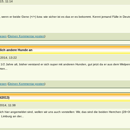
15, 11:14
nn er beide Gene (+/+) bzw. wie sicher ist es das er es bekommt. Kennt jemand Fälle in Deut
lesen
(
Deinen Kommentar posten
)
zlich andere Hunde an
2014, 13:22
 2 1/2 Jahre alt, bisher verstand er sich super mit anderen Hunden, gut jetzt da er aus dem Welpena
ten...
lesen
(
Deinen Kommentar posten
)
il2013)
2014, 11:38
h hier angemeldet sind, wollen wir uns auch vorstellen: Wir, das sind die beiden Herrchen (28+30
 Limburg an der...