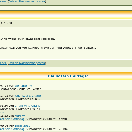
lesen
(
Deinen Kommentar posten
)
4, 10:08
 hier wenn auch etwas spät vorstellen.
sten ACD von Monika Hirschis Zwinger "Wild Willow's" in der Schwei...
lesen
(
Deinen Kommentar posten
)
Die letzten Beiträge:
, 07:24 von
SonjaBenny
!
Antworten: 2 Aufrufe: 173955
, 17:51 von
Chum, Ali & Charlie
Antworten: 1 Aufrufe: 151639
 01:24 von
Chum, Ali & Charlie
Antworten: 1 Aufrufe: 126161
 v...
 11:13 von
Murphy
nicht ein Cattledog?
Antworten: 0 Aufrufe: 156606
, 09:06 von
Diesel2010
nicht ein Cattledog?
Antworten: 0 Aufrufe: 133104