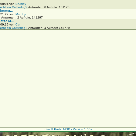
, 08:04 von
Brumby
nicht ein Cattledog?
Antworten: 0 Aufrufe: 131178
ömmer...
, 21:29 von
Murphy
!
Antworten: 2 Aufrufe: 141267
tze M...
, 09:19 von
Cat
nicht ein Cattledog?
Antworten: 4 Aufrufe: 158779
Intro & Portal MOD - Version 1.50a