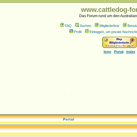
www.cattledog-fo
Das Forum rund um den Australian
FAQ
Suchen
Mitgliederliste
Benut
Profil
Einloggen, um private Nachricht
Intro
Portal
Index
Portal