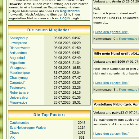
Verfasst am:
Armin
@ 29.04.20
Hinweis:
Damit Du den vollen Umfang der Seite nutzen
kannst, ist eine kostenlose Registrierung mit einer
Hallo,
Registrieren
gültigen Mailadresse über den Link
kennt sich jemand damit aus?
notwendig. Nach Aktivierung über den Link, in der
Login
Kann ein Hund PLL bekommen, we
zugestellten Mail, ist dann auch ein
möglich.
treten di...
Die neuen Mitglieder:
[
Lese den ganzen Text
]
ShirleyIndup
06.08.2026, 04:37
Kommentare: 0 ::
Kommentare 
Lewisprone
06.08.2026, 00:29
Richardweets
05.08.2026, 01:50
Artisandmo
04.08.2026, 04:51
Hilfe mein Hund greift plöt
Augustbxf
04.08.2026, 02:49
Verfasst am:
telli1000
@ 01.07.
Miguelfom
02.08.2026, 21:34
Vintageevd
01.08.2026, 16:53
Hallo, mein Cattlerüde ist jetzt
Mauricenipse
31.07.2026, 02:04
nicht mehr so sehr mit unkastrier
Chasitymug
29.07.2026, 07:47
Carpetodf
29.07.2026, 03:07
[
Lese den ganzen Text
]
Testeruwa
27.07.2026, 22:28
Kommentare: 3 ::
Kommentare 
Robertanare
26.07.2026, 14:15
Universalvuj
26.07.2026, 01:36
Miguelexice
25.07.2026, 19:31
Vorstellung Pablo (geb. Apr
Verfasst am:
pablo13
@ 07.04.
Die Top Poster:
So, nachdem wir nun auch endlic
Cattlemaniac
2048
verheiratet) , 4 km vom schönen
Eva Holderegger Walser
1214
Chaos
1073
[
Lese den ganzen Text
]
ViK
831