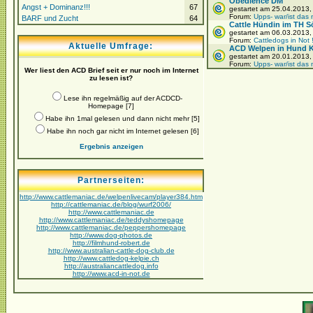
Obedience DM
Angst + Dominanz!!!
67
gestartet am 25.04.2013
Forum:
Upps- war/ist das 
BARF und Zucht
64
Cattle Hündin im TH S
gestartet am 06.03.2013
Forum:
Cattledogs in Not 
Aktuelle Umfrage:
ACD Welpen in Hund Ka
gestartet am 20.01.2013
Forum:
Upps- war/ist das 
Wer liest den ACD Brief seit er nur noch im Internet
zu lesen ist?
Lese ihn regelmäßig auf der ACDCD-
Homepage [7]
Habe ihn 1mal gelesen und dann nicht mehr [5]
Habe ihn noch gar nicht im Internet gelesen [6]
Ergebnis anzeigen
Partnerseiten:
http://www.cattlemaniac.de/welpenlivecam/player384.htm
http://cattlemaniac.de/blog/wurf2006/
http://www.cattlemaniac.de
http://www.cattlemaniac.de/teddyshomepage
http://www.cattlemaniac.de/peppershomepage
http://www.dog-photos.de
http://filmhund-robert.de
http://www.australian-cattle-dog-club.de
http://www.cattledog-kelpie.ch
http://australiancattledog.info
http://www.acd-in-not.de