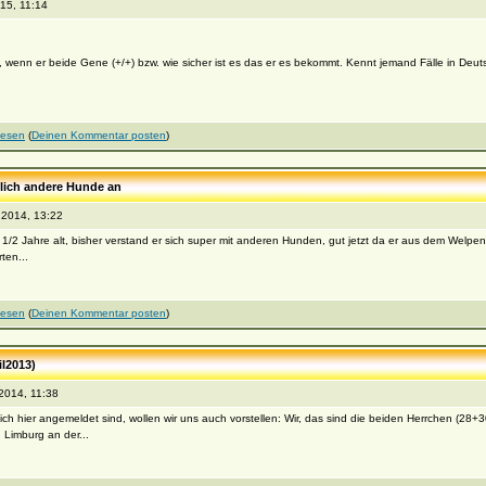
15, 11:14
nn er beide Gene (+/+) bzw. wie sicher ist es das er es bekommt. Kennt jemand Fälle in Deut
lesen
(
Deinen Kommentar posten
)
zlich andere Hunde an
2014, 13:22
 2 1/2 Jahre alt, bisher verstand er sich super mit anderen Hunden, gut jetzt da er aus dem Welpena
ten...
lesen
(
Deinen Kommentar posten
)
il2013)
2014, 11:38
h hier angemeldet sind, wollen wir uns auch vorstellen: Wir, das sind die beiden Herrchen (28+30
 Limburg an der...