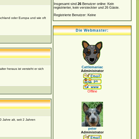
Insgesamt sind
26
Benutzer online: Kein
registrierter, kein versteckter und 26 Gäste.
Registrierte Benutzer: Keine
schland oder Europa und wie oft
Die Webmaster:
Cattlemaniac
lter heraus ist versteht er sich
Administrator
Offline
 Jahre alt, seit 2 Jahren
peter
Administrator