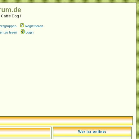
rum.de
 Cattle Dog !
zergruppen
Registrieren
en zu lesen
Login
Wer ist online: