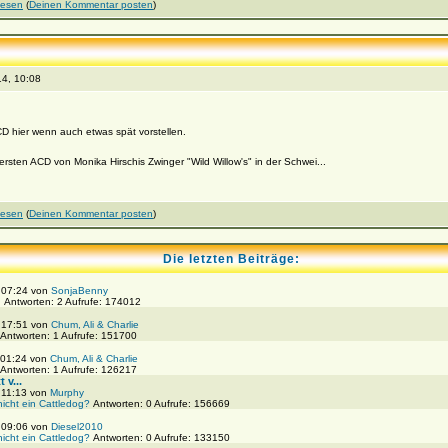
lesen
(
Deinen Kommentar posten
)
4, 10:08
 hier wenn auch etwas spät vorstellen.
sten ACD von Monika Hirschis Zwinger "Wild Willow's" in der Schwei...
lesen
(
Deinen Kommentar posten
)
Die letzten Beiträge:
, 07:24 von
SonjaBenny
!
Antworten: 2 Aufrufe: 174012
, 17:51 von
Chum, Ali & Charlie
Antworten: 1 Aufrufe: 151700
 01:24 von
Chum, Ali & Charlie
Antworten: 1 Aufrufe: 126217
 v...
 11:13 von
Murphy
nicht ein Cattledog?
Antworten: 0 Aufrufe: 156669
, 09:06 von
Diesel2010
nicht ein Cattledog?
Antworten: 0 Aufrufe: 133150