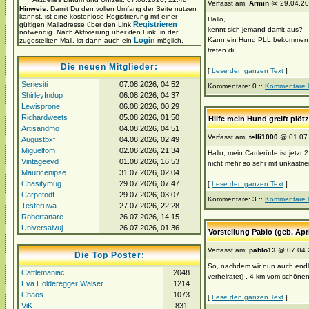
Verfasst am:
Armin
@ 29.04.20
Hinweis:
Damit Du den vollen Umfang der Seite nutzen
kannst, ist eine kostenlose Registrierung mit einer
Hallo,
Registrieren
gültigen Mailadresse über den Link
kennt sich jemand damit aus?
notwendig. Nach Aktivierung über den Link, in der
Login
Kann ein Hund PLL bekommen, we
zugestellten Mail, ist dann auch ein
möglich.
treten di...
Die neuen Mitglieder:
[
Lese den ganzen Text
]
Seriesiti
07.08.2026, 04:52
Kommentare: 0 ::
Kommentare 
ShirleyIndup
06.08.2026, 04:37
Lewisprone
06.08.2026, 00:29
Richardweets
05.08.2026, 01:50
Hilfe mein Hund greift plöt
Artisandmo
04.08.2026, 04:51
Verfasst am:
telli1000
@ 01.07.
Augustbxf
04.08.2026, 02:49
Miguelfom
02.08.2026, 21:34
Hallo, mein Cattlerüde ist jetzt
Vintageevd
01.08.2026, 16:53
nicht mehr so sehr mit unkastrier
Mauricenipse
31.07.2026, 02:04
Chasitymug
29.07.2026, 07:47
[
Lese den ganzen Text
]
Carpetodf
29.07.2026, 03:07
Kommentare: 3 ::
Kommentare 
Testeruwa
27.07.2026, 22:28
Robertanare
26.07.2026, 14:15
Universalvuj
26.07.2026, 01:36
Vorstellung Pablo (geb. Apr
Verfasst am:
pablo13
@ 07.04.
Die Top Poster:
So, nachdem wir nun auch endlic
Cattlemaniac
2048
verheiratet) , 4 km vom schönen
Eva Holderegger Walser
1214
Chaos
1073
[
Lese den ganzen Text
]
ViK
831