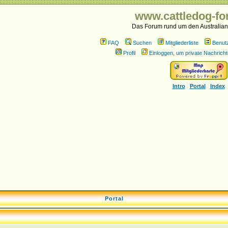
www.cattledog-fo
Das Forum rund um den Australian
FAQ
Suchen
Mitgliederliste
Benut
Profil
Einloggen, um private Nachricht
Intro
Portal
Index
Portal