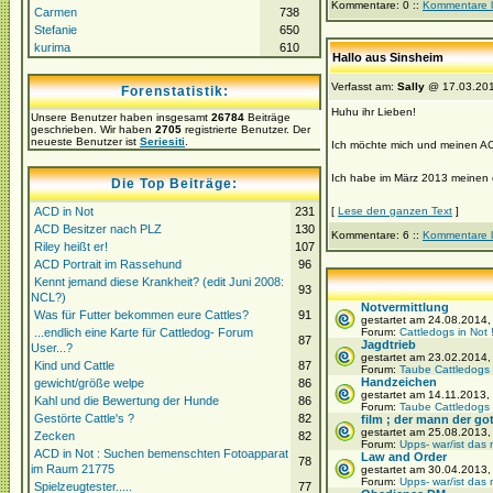
Kommentare: 0 ::
Kommentare 
Carmen
738
Stefanie
650
kurima
610
Hallo aus Sinsheim
Verfasst am:
Sally
@ 17.03.201
Forenstatistik:
Huhu ihr Lieben!
Unsere Benutzer haben insgesamt
26784
Beiträge
geschrieben. Wir haben
2705
registrierte Benutzer. Der
neueste Benutzer ist
Seriesiti
.
Ich möchte mich und meinen ACD
Ich habe im März 2013 meinen er
Die Top Beiträge:
ACD in Not
231
[
Lese den ganzen Text
]
ACD Besitzer nach PLZ
130
Kommentare: 6 ::
Kommentare 
Riley heißt er!
107
ACD Portrait im Rassehund
96
Kennt jemand diese Krankheit? (edit Juni 2008:
93
NCL?)
Notvermittlung
Was für Futter bekommen eure Cattles?
91
gestartet am 24.08.2014
...endlich eine Karte für Cattledog- Forum
Forum:
Cattledogs in Not 
87
Jagdtrieb
User...?
gestartet am 23.02.2014
Kind und Cattle
87
Forum:
Taube Cattledogs
Handzeichen
gewicht/größe welpe
86
gestartet am 14.11.2013,
Kahl und die Bewertung der Hunde
86
Forum:
Taube Cattledogs
Gestörte Cattle's ?
82
film ; der mann der gott
gestartet am 25.08.2013,
Zecken
82
Forum:
Upps- war/ist das 
ACD in Not : Suchen bemenschten Fotoapparat
Law and Order
78
im Raum 21775
gestartet am 30.04.2013
Forum:
Upps- war/ist das 
Spielzeugtester.....
77