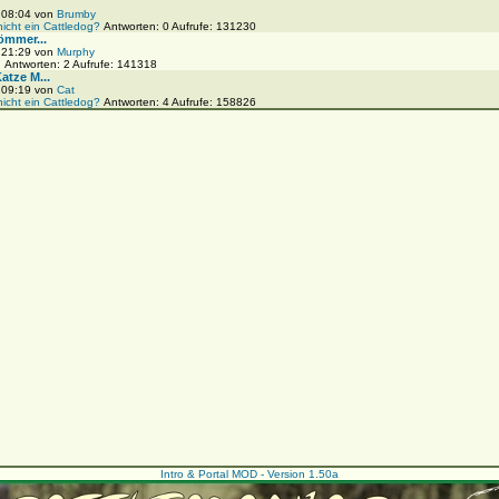
, 08:04 von
Brumby
nicht ein Cattledog?
Antworten: 0 Aufrufe: 131230
ömmer...
, 21:29 von
Murphy
!
Antworten: 2 Aufrufe: 141318
tze M...
, 09:19 von
Cat
nicht ein Cattledog?
Antworten: 4 Aufrufe: 158826
Intro & Portal MOD - Version 1.50a