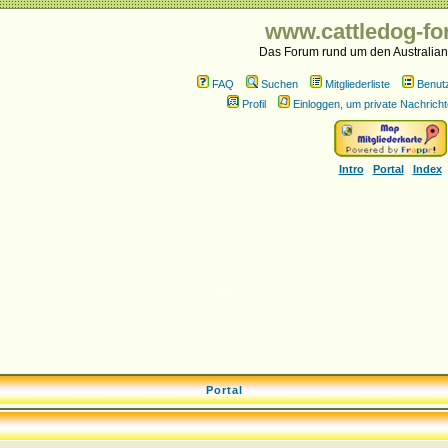
www.cattledog-fo
Das Forum rund um den Australian
FAQ
Suchen
Mitgliederliste
Benut
Profil
Einloggen, um private Nachricht
Intro
Portal
Index
Portal