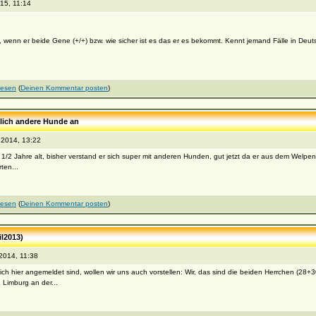
15, 11:14
nn er beide Gene (+/+) bzw. wie sicher ist es das er es bekommt. Kennt jemand Fälle in Deut
lesen
(
Deinen Kommentar posten
)
zlich andere Hunde an
2014, 13:22
 2 1/2 Jahre alt, bisher verstand er sich super mit anderen Hunden, gut jetzt da er aus dem Welpena
ten...
lesen
(
Deinen Kommentar posten
)
il2013)
2014, 11:38
h hier angemeldet sind, wollen wir uns auch vorstellen: Wir, das sind die beiden Herrchen (28+30
 Limburg an der...