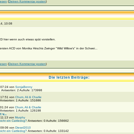
lesen
(
Deinen Kommentar posten
)
4, 10:08
 hier wenn auch etwas spät vorstellen.
sten ACD von Monika Hirschis Zwinger "Wild Willow's" in der Schwei...
lesen
(
Deinen Kommentar posten
)
Die letzten Beiträge:
, 07:24 von
SonjaBenny
!
Antworten: 2 Aufrufe: 173998
, 17:51 von
Chum, Ali & Charlie
Antworten: 1 Aufrufe: 151686
 01:24 von
Chum, Ali & Charlie
Antworten: 1 Aufrufe: 126198
 v...
 11:13 von
Murphy
nicht ein Cattledog?
Antworten: 0 Aufrufe: 156662
, 09:06 von
Diesel2010
nicht ein Cattledog?
Antworten: 0 Aufrufe: 133142