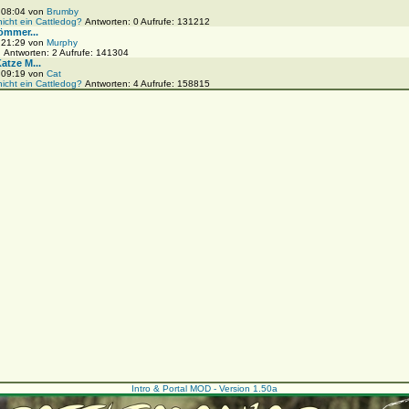
, 08:04 von
Brumby
nicht ein Cattledog?
Antworten: 0 Aufrufe: 131212
ömmer...
, 21:29 von
Murphy
!
Antworten: 2 Aufrufe: 141304
tze M...
, 09:19 von
Cat
nicht ein Cattledog?
Antworten: 4 Aufrufe: 158815
Intro & Portal MOD - Version 1.50a