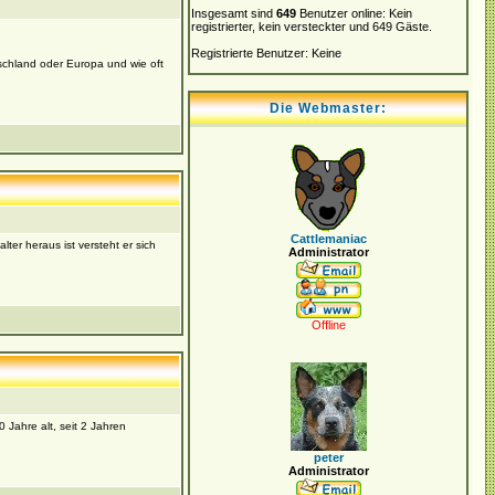
Insgesamt sind
649
Benutzer online: Kein
registrierter, kein versteckter und 649 Gäste.
Registrierte Benutzer: Keine
schland oder Europa und wie oft
Die Webmaster:
Cattlemaniac
lter heraus ist versteht er sich
Administrator
Offline
 Jahre alt, seit 2 Jahren
peter
Administrator