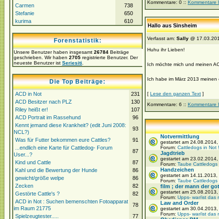
Kommentare: 0 ::
Kommentare 
Carmen
738
Stefanie
650
kurima
610
Hallo aus Sinsheim
Verfasst am:
Sally
@ 17.03.201
Forenstatistik:
Huhu ihr Lieben!
Unsere Benutzer haben insgesamt
26784
Beiträge
geschrieben. Wir haben
2705
registrierte Benutzer. Der
neueste Benutzer ist
Seriesiti
.
Ich möchte mich und meinen ACD
Ich habe im März 2013 meinen er
Die Top Beiträge:
ACD in Not
231
[
Lese den ganzen Text
]
ACD Besitzer nach PLZ
130
Kommentare: 6 ::
Kommentare 
Riley heißt er!
107
ACD Portrait im Rassehund
96
Kennt jemand diese Krankheit? (edit Juni 2008:
93
NCL?)
Notvermittlung
Was für Futter bekommen eure Cattles?
91
gestartet am 24.08.2014
...endlich eine Karte für Cattledog- Forum
Forum:
Cattledogs in Not 
87
Jagdtrieb
User...?
gestartet am 23.02.2014
Kind und Cattle
87
Forum:
Taube Cattledogs
Handzeichen
Kahl und die Bewertung der Hunde
86
gestartet am 14.11.2013,
gewicht/größe welpe
86
Forum:
Taube Cattledogs
Zecken
82
film ; der mann der gott
gestartet am 25.08.2013,
Gestörte Cattle's ?
82
Forum:
Upps- war/ist das 
ACD in Not : Suchen bemenschten Fotoapparat
Law and Order
78
im Raum 21775
gestartet am 30.04.2013
Forum:
Upps- war/ist das 
Spielzeugtester.....
77