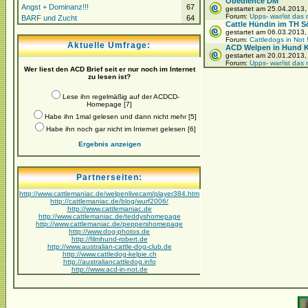
Obedience DM
Angst + Dominanz!!!
67
gestartet am 25.04.2013
Forum:
Upps- war/ist das 
BARF und Zucht
64
Cattle Hündin im TH S
gestartet am 06.03.2013
Forum:
Cattledogs in Not 
Aktuelle Umfrage:
ACD Welpen in Hund Ka
gestartet am 20.01.2013
Forum:
Upps- war/ist das 
Wer liest den ACD Brief seit er nur noch im Internet
zu lesen ist?
Lese ihn regelmäßig auf der ACDCD-
Homepage [7]
Habe ihn 1mal gelesen und dann nicht mehr [5]
Habe ihn noch gar nicht im Internet gelesen [6]
Ergebnis anzeigen
Partnerseiten:
http://www.cattlemaniac.de/welpenlivecam/player384.htm
http://cattlemaniac.de/blog/wurf2006/
http://www.cattlemaniac.de
http://www.cattlemaniac.de/teddyshomepage
http://www.cattlemaniac.de/peppershomepage
http://www.dog-photos.de
http://filmhund-robert.de
http://www.australian-cattle-dog-club.de
http://www.cattledog-kelpie.ch
http://australiancattledog.info
http://www.acd-in-not.de