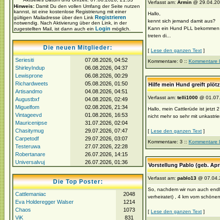
Verfasst am:
Armin
@ 29.04.20
Hinweis:
Damit Du den vollen Umfang der Seite nutzen
kannst, ist eine kostenlose Registrierung mit einer
Hallo,
Registrieren
gültigen Mailadresse über den Link
kennt sich jemand damit aus?
notwendig. Nach Aktivierung über den Link, in der
Login
Kann ein Hund PLL bekommen, we
zugestellten Mail, ist dann auch ein
möglich.
treten di...
Die neuen Mitglieder:
[
Lese den ganzen Text
]
Seriesiti
07.08.2026, 04:52
Kommentare: 0 ::
Kommentare 
ShirleyIndup
06.08.2026, 04:37
Lewisprone
06.08.2026, 00:29
Richardweets
05.08.2026, 01:50
Hilfe mein Hund greift plöt
Artisandmo
04.08.2026, 04:51
Verfasst am:
telli1000
@ 01.07.
Augustbxf
04.08.2026, 02:49
Miguelfom
02.08.2026, 21:34
Hallo, mein Cattlerüde ist jetzt
Vintageevd
01.08.2026, 16:53
nicht mehr so sehr mit unkastrier
Mauricenipse
31.07.2026, 02:04
Chasitymug
29.07.2026, 07:47
[
Lese den ganzen Text
]
Carpetodf
29.07.2026, 03:07
Kommentare: 3 ::
Kommentare 
Testeruwa
27.07.2026, 22:28
Robertanare
26.07.2026, 14:15
Universalvuj
26.07.2026, 01:36
Vorstellung Pablo (geb. Apr
Verfasst am:
pablo13
@ 07.04.
Die Top Poster:
So, nachdem wir nun auch endlic
Cattlemaniac
2048
verheiratet) , 4 km vom schönen
Eva Holderegger Walser
1214
Chaos
1073
[
Lese den ganzen Text
]
ViK
831