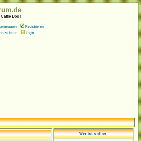
rum.de
 Cattle Dog !
zergruppen
Registrieren
en zu lesen
Login
Wer ist online: