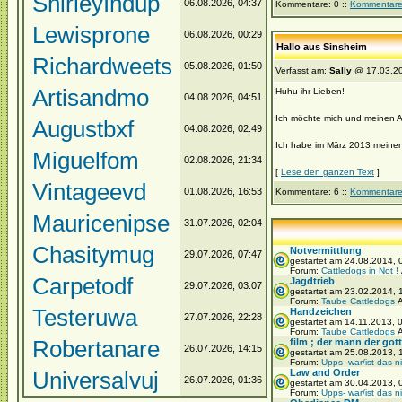
ShirleyIndup
06.08.2026, 04:37
Kommentare: 0 ::
Kommentare
Lewisprone
06.08.2026, 00:29
Hallo aus Sinsheim
Richardweets
05.08.2026, 01:50
Verfasst am:
Sally
@ 17.03.20
Artisandmo
Huhu ihr Lieben!
04.08.2026, 04:51
Ich möchte mich und meinen A
Augustbxf
04.08.2026, 02:49
Ich habe im März 2013 meinen 
Miguelfom
02.08.2026, 21:34
[
Lese den ganzen Text
]
Vintageevd
01.08.2026, 16:53
Kommentare: 6 ::
Kommentare
Mauricenipse
31.07.2026, 02:04
Chasitymug
Notvermittlung
29.07.2026, 07:47
gestartet am 24.08.2014,
Forum:
Cattledogs in Not !
Carpetodf
Jagdtrieb
29.07.2026, 03:07
gestartet am 23.02.2014,
Forum:
Taube Cattledogs
A
Testeruwa
Handzeichen
27.07.2026, 22:28
gestartet am 14.11.2013, 
Forum:
Taube Cattledogs
A
Robertanare
film ; der mann der gott 
26.07.2026, 14:15
gestartet am 25.08.2013, 
Forum:
Upps- war/ist das n
Universalvuj
Law and Order
26.07.2026, 01:36
gestartet am 30.04.2013,
Forum:
Upps- war/ist das n