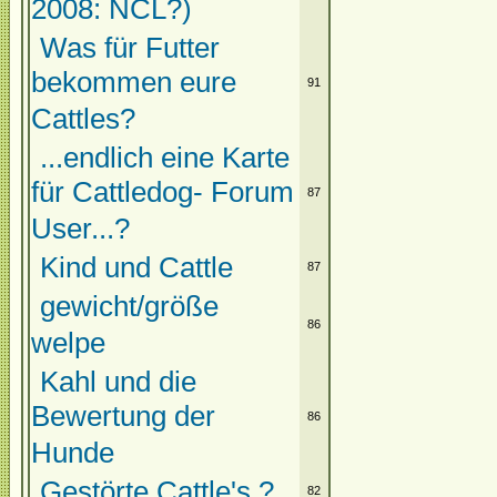
2008: NCL?)
Was für Futter
bekommen eure
91
Cattles?
...endlich eine Karte
für Cattledog- Forum
87
User...?
Kind und Cattle
87
gewicht/größe
86
welpe
Kahl und die
Bewertung der
86
Hunde
Gestörte Cattle's ?
82