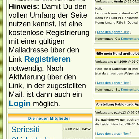
Verfasst am:
Armin
@ 29.04.2
Hinweis:
Damit Du den
Hallo,
vollen Umfang der Seite
kennt sich jemand damit aus?
Kann ein Hund PLL bekommen, 
nutzen kannst, ist eine
Kennt jemand Fälle in Deutschl
kostenlose Registrierung
[
Lese den ganzen Text
]
mit einer gültigen
Kommentare: 0 ::
Kommentare
Mailadresse über den
Hilfe mein Hund greift plö
Registrieren
Link
Verfasst am:
telli1000
@ 01.07
notwendig. Nach
Hallo, mein Cattlerüde ist jetz
jetzt da er aus dem Welpenalter
Aktivierung über den
[
Lese den ganzen Text
]
Link, in der zugestellten
Kommentare: 3 ::
Kommentare
Mail, ist dann auch ein
Login
möglich.
Vorstellung Pablo (geb. Ap
Verfasst am:
pablo13
@ 07.04
Die neuen Mitglieder:
So, nachdem wir nun auch endli
die beiden Herrchen (28+30 Jah
Seriesiti
07.08.2026, 04:52
[
Lese den ganzen Text
]