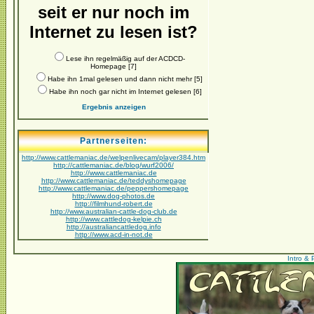
seit er nur noch im
Internet zu lesen ist?
Lese ihn regelmäßig auf der ACDCD-
Homepage [7]
Habe ihn 1mal gelesen und dann nicht mehr [5]
Habe ihn noch gar nicht im Internet gelesen [6]
Ergebnis anzeigen
Partnerseiten:
http://www.cattlemaniac.de/welpenlivecam/player384.htm
http://cattlemaniac.de/blog/wurf2006/
http://www.cattlemaniac.de
http://www.cattlemaniac.de/teddyshomepage
http://www.cattlemaniac.de/peppershomepage
http://www.dog-photos.de
http://filmhund-robert.de
http://www.australian-cattle-dog-club.de
http://www.cattledog-kelpie.ch
http://australiancattledog.info
http://www.acd-in-not.de
Intro & 