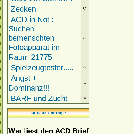
Zecken
82
ACD in Not :
Suchen
bemenschten
78
Fotoapparat im
Raum 21775
Spielzeugtester.....
77
Angst +
67
Dominanz!!!
BARF und Zucht
64
Aktuelle Umfrage:
Wer liest den ACD Brief