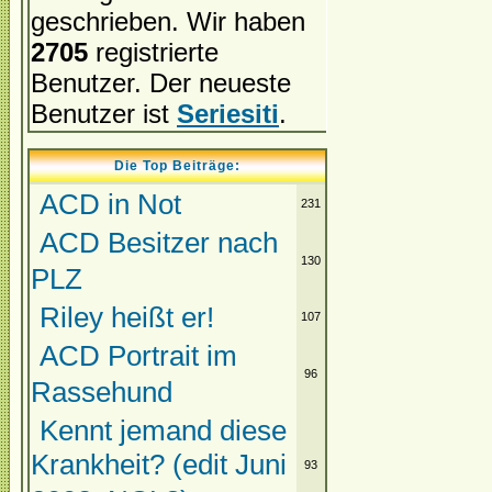
geschrieben. Wir haben
2705
registrierte
Benutzer. Der neueste
Benutzer ist
Seriesiti
.
Die Top Beiträge:
ACD in Not
231
ACD Besitzer nach
130
PLZ
Riley heißt er!
107
ACD Portrait im
96
Rassehund
Kennt jemand diese
Krankheit? (edit Juni
93