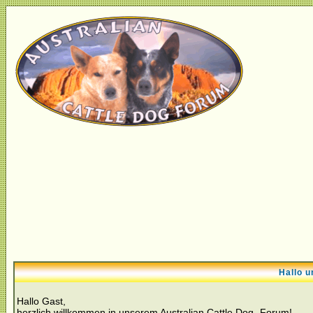
Hallo u
Hallo Gast,
herzlich willkommen in unserem Australian Cattle Dog- Forum!