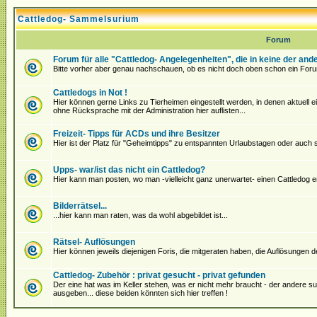
Cattledog- Sammelsurium
Forum
Forum für alle "Cattledog- Angelegenheiten", die in keine der an
Bitte vorher aber genau nachschauen, ob es nicht doch oben schon ein Foru
Cattledogs in Not !
Hier können gerne Links zu Tierheimen eingestellt werden, in denen aktuell ein 
ohne Rücksprache mit der Administration hier auflisten...
Freizeit- Tipps für ACDs und ihre Besitzer
Hier ist der Platz für "Geheimtipps" zu entspannten Urlaubstagen oder auch
Upps- war/ist das nicht ein Cattledog?
Hier kann man posten, wo man -vielleicht ganz unerwartet- einen Cattledog en
Bilderrätsel...
...hier kann man raten, was da wohl abgebildet ist...
Rätsel- Auflösungen
Hier können jeweils diejenigen Foris, die mitgeraten haben, die Auflösungen 
Cattledog- Zubehör : privat gesucht - privat gefunden
Der eine hat was im Keller stehen, was er nicht mehr braucht - der andere s
ausgeben... diese beiden könnten sich hier treffen !