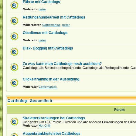
Fährte mit Cattledogs
Moderator
peter
Rettungshundearbeit mit Cattledogs
Moderatoren
Cattlemaniac
,
peter
Obedience mit Cattledogs
Moderator
peter
Disk- Dogging mit Cattledogs
Zu was kann man Cattledogs noch ausbilden?
Cattledogs als Behindertenbegleithunde, Cattledogs als Reitbegleithunde, Ca
Clickertraining in der Ausbildung
Moderator
Cattlemaniac
Cattledog- Gesundheit
Forum
Skeletterkrankungen bei Cattledogs
Hier geht's um HD, Patella- Luxation und alle anderen Erkrankungen des K
Moderator
Hot Chili
Augenkrankheiten bei Cattledogs