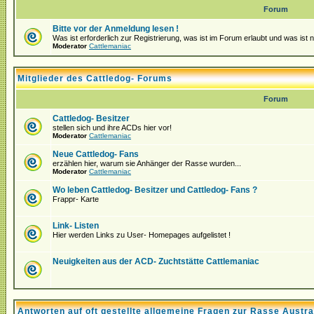
Forum
Bitte vor der Anmeldung lesen !
Was ist erforderlich zur Registrierung, was ist im Forum erlaubt und was ist 
Moderator
Cattlemaniac
Mitglieder des Cattledog- Forums
Forum
Cattledog- Besitzer
stellen sich und ihre ACDs hier vor!
Moderator
Cattlemaniac
Neue Cattledog- Fans
erzählen hier, warum sie Anhänger der Rasse wurden...
Moderator
Cattlemaniac
Wo leben Cattledog- Besitzer und Cattledog- Fans ?
Frappr- Karte
Link- Listen
Hier werden Links zu User- Homepages aufgelistet !
Neuigkeiten aus der ACD- Zuchtstätte Cattlemaniac
Antworten auf oft gestellte allgemeine Fragen zur Rasse Austra