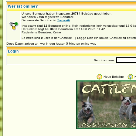
Wer ist online?
Unsere Benutzer haben insgesamt
26784
Beiträge geschrieben.
Wir haben
2705
registrierte Benutzer.
Der neueste Benutzer ist
Seriesiti
.
Insgesamt sind
12
Benutzer online: Kein registrierter, kein versteckter und 12 Gä
Der Rekord liegt bei
3685
Benutzern am 14.08.2025, 11:42.
Registrierte Benutzer: Keine
Es ist/es sind
0
user in der ChatBox [ Logge Dich ein um die ChatBox zu betret
Diese Daten zeigen an, wer in den letzten 5 Minuten online war.
Login
Benutzername:
Neue Beiträge
K