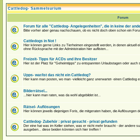
Cattledog- Sammelsurium
Forum
Forum für alle "Cattledog- Angelegenheiten", die in keine der an
Bitte vorher aber genau nachschauen, ob es nicht doch oben schon ein Foru
Cattledogs in Not !
Hier können gerne Links zu Tierheimen eingestellt werden, in denen aktuell ein 
ohne Rücksprache mit der Administration hier auflisten...
Freizeit- Tipps für ACDs und ihre Besitzer
Hier ist der Platz für "Geheimtipps" zu entspannten Urlaubstagen oder auch
Upps- war/ist das nicht ein Cattledog?
Hier kann man posten, wo man -vielleicht ganz unerwartet- einen Cattledog en
Bilderrätsel...
...hier kann man raten, was da wohl abgebildet ist...
Rätsel- Auflösungen
Hier können jeweils diejenigen Foris, die mitgeraten haben, die Auflösungen 
Cattledog- Zubehör : privat gesucht - privat gefunden
Der eine hat was im Keller stehen, was er nicht mehr braucht - der andere s
ausgeben... diese beiden könnten sich hier treffen !