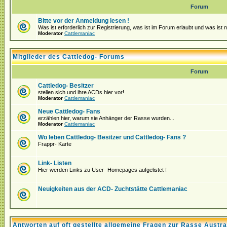
Forum
Bitte vor der Anmeldung lesen !
Was ist erforderlich zur Registrierung, was ist im Forum erlaubt und was ist 
Moderator
Cattlemaniac
Mitglieder des Cattledog- Forums
Forum
Cattledog- Besitzer
stellen sich und ihre ACDs hier vor!
Moderator
Cattlemaniac
Neue Cattledog- Fans
erzählen hier, warum sie Anhänger der Rasse wurden...
Moderator
Cattlemaniac
Wo leben Cattledog- Besitzer und Cattledog- Fans ?
Frappr- Karte
Link- Listen
Hier werden Links zu User- Homepages aufgelistet !
Neuigkeiten aus der ACD- Zuchtstätte Cattlemaniac
Antworten auf oft gestellte allgemeine Fragen zur Rasse Austra