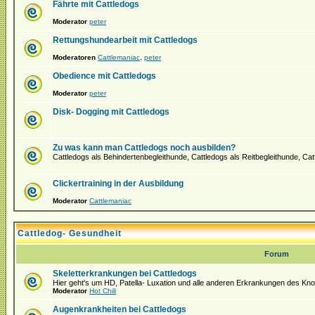
Fährte mit Cattledogs
Moderator
peter
Rettungshundearbeit mit Cattledogs
Moderatoren
Cattlemaniac
,
peter
Obedience mit Cattledogs
Moderator
peter
Disk- Dogging mit Cattledogs
Zu was kann man Cattledogs noch ausbilden?
Cattledogs als Behindertenbegleithunde, Cattledogs als Reitbegleithunde, Ca
Clickertraining in der Ausbildung
Moderator
Cattlemaniac
Cattledog- Gesundheit
Forum
Skeletterkrankungen bei Cattledogs
Hier geht's um HD, Patella- Luxation und alle anderen Erkrankungen des K
Moderator
Hot Chili
Augenkrankheiten bei Cattledogs