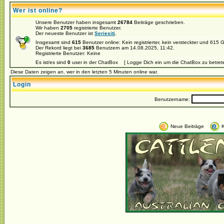
Wer ist online?
Unsere Benutzer haben insgesamt
26784
Beiträge geschrieben.
Wir haben
2705
registrierte Benutzer.
Der neueste Benutzer ist
Seriesiti
.
Insgesamt sind
615
Benutzer online: Kein registrierter, kein versteckter und 615
Der Rekord liegt bei
3685
Benutzern am 14.08.2025, 11:42.
Registrierte Benutzer: Keine
Es ist/es sind
0
user in der ChatBox [ Logge Dich ein um die ChatBox zu betret
Diese Daten zeigen an, wer in den letzten 5 Minuten online war.
Login
Benutzername:
Neue Beiträge
K