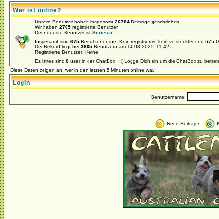
Wer ist online?
Unsere Benutzer haben insgesamt
26784
Beiträge geschrieben.
Wir haben
2705
registrierte Benutzer.
Der neueste Benutzer ist
Seriesiti
.
Insgesamt sind
675
Benutzer online: Kein registrierter, kein versteckter und 675
Der Rekord liegt bei
3685
Benutzern am 14.08.2025, 11:42.
Registrierte Benutzer: Keine
Es ist/es sind
0
user in der ChatBox [ Logge Dich ein um die ChatBox zu betret
Diese Daten zeigen an, wer in den letzten 5 Minuten online war.
Login
Benutzername:
Neue Beiträge
K