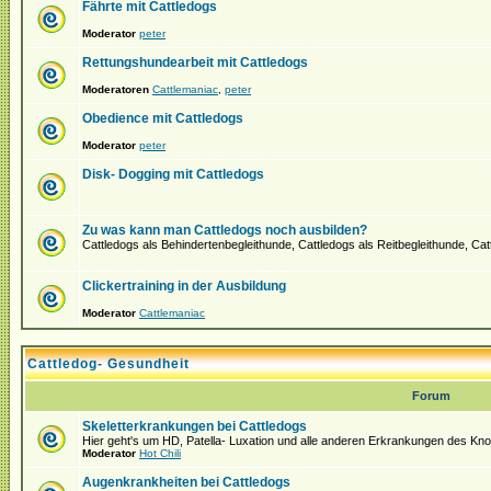
Fährte mit Cattledogs
Moderator
peter
Rettungshundearbeit mit Cattledogs
Moderatoren
Cattlemaniac
,
peter
Obedience mit Cattledogs
Moderator
peter
Disk- Dogging mit Cattledogs
Zu was kann man Cattledogs noch ausbilden?
Cattledogs als Behindertenbegleithunde, Cattledogs als Reitbegleithunde, Ca
Clickertraining in der Ausbildung
Moderator
Cattlemaniac
Cattledog- Gesundheit
Forum
Skeletterkrankungen bei Cattledogs
Hier geht's um HD, Patella- Luxation und alle anderen Erkrankungen des K
Moderator
Hot Chili
Augenkrankheiten bei Cattledogs