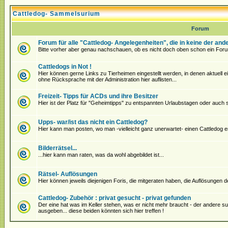
Cattledog- Sammelsurium
Forum
Forum für alle "Cattledog- Angelegenheiten", die in keine der an
Bitte vorher aber genau nachschauen, ob es nicht doch oben schon ein Foru
Cattledogs in Not !
Hier können gerne Links zu Tierheimen eingestellt werden, in denen aktuell ein 
ohne Rücksprache mit der Administration hier auflisten...
Freizeit- Tipps für ACDs und ihre Besitzer
Hier ist der Platz für "Geheimtipps" zu entspannten Urlaubstagen oder auch
Upps- war/ist das nicht ein Cattledog?
Hier kann man posten, wo man -vielleicht ganz unerwartet- einen Cattledog en
Bilderrätsel...
...hier kann man raten, was da wohl abgebildet ist...
Rätsel- Auflösungen
Hier können jeweils diejenigen Foris, die mitgeraten haben, die Auflösungen 
Cattledog- Zubehör : privat gesucht - privat gefunden
Der eine hat was im Keller stehen, was er nicht mehr braucht - der andere s
ausgeben... diese beiden könnten sich hier treffen !