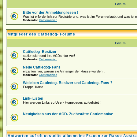
Forum
Bitte vor der Anmeldung lesen !
Was ist erforderlich zur Registrierung, was ist im Forum erlaubt und was ist 
Moderator
Cattlemaniac
Mitglieder des Cattledog- Forums
Forum
Cattledog- Besitzer
stellen sich und ihre ACDs hier vor!
Moderator
Cattlemaniac
Neue Cattledog- Fans
erzählen hier, warum sie Anhänger der Rasse wurden...
Moderator
Cattlemaniac
Wo leben Cattledog- Besitzer und Cattledog- Fans ?
Frappr- Karte
Link- Listen
Hier werden Links zu User- Homepages aufgelistet !
Neuigkeiten aus der ACD- Zuchtstätte Cattlemaniac
Antworten auf oft gestellte allgemeine Fragen zur Rasse Austra