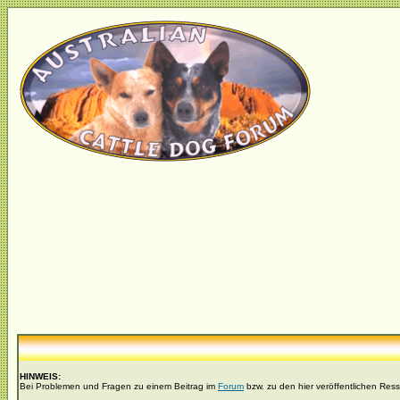
HINWEIS:
Bei Problemen und Fragen zu einem Beitrag im
Forum
bzw. zu den hier veröffentlichen Res