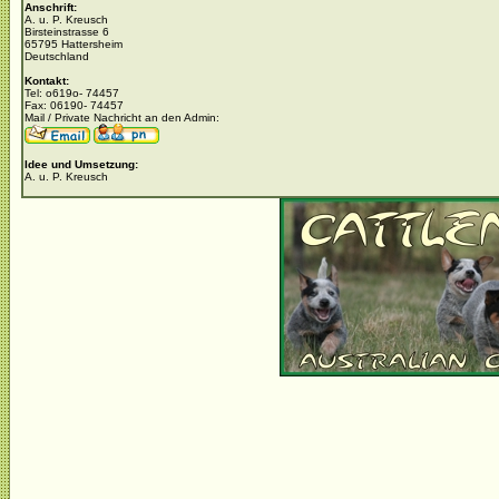
Anschrift:
A. u. P. Kreusch
Birsteinstrasse 6
65795 Hattersheim
Deutschland
Kontakt:
Tel: o619o- 74457
Fax: 06190- 74457
Mail / Private Nachricht an den Admin:
Idee und Umsetzung:
A. u. P. Kreusch