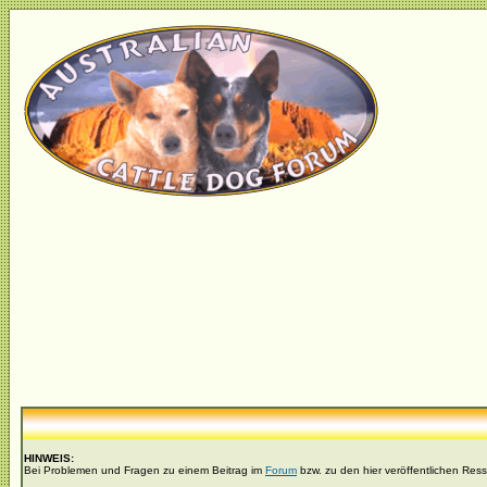
HINWEIS:
Bei Problemen und Fragen zu einem Beitrag im
Forum
bzw. zu den hier veröffentlichen Res