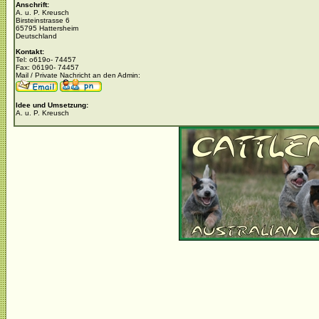
Anschrift:
A. u. P. Kreusch
Birsteinstrasse 6
65795 Hattersheim
Deutschland
Kontakt:
Tel: o619o- 74457
Fax: 06190- 74457
Mail / Private Nachricht an den Admin:
Idee und Umsetzung:
A. u. P. Kreusch