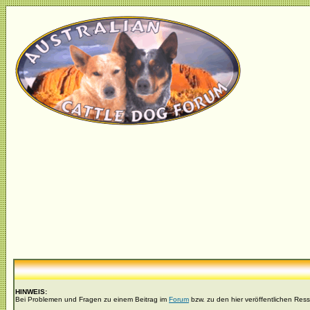
HINWEIS:
Bei Problemen und Fragen zu einem Beitrag im
Forum
bzw. zu den hier veröffentlichen Res