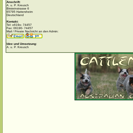
Anschrift:
A. u. P. Kreusch
Birsteinstrasse 6
65795 Hattersheim
Deutschland
Kontakt:
Tel: o619o- 74457
Fax: 06190- 74457
Mail / Private Nachricht an den Admin:
Idee und Umsetzung:
A. u. P. Kreusch