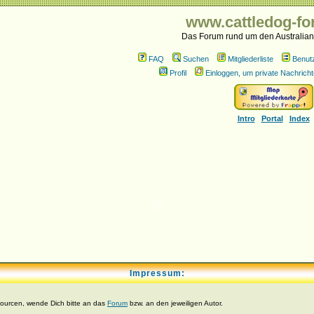
www.cattledog-fo
Das Forum rund um den Australian
FAQ
Suchen
Mitgliederliste
Benut
Profil
Einloggen, um private Nachricht
Intro
Portal
Index
Impressum:
sourcen, wende Dich bitte an das
Forum
bzw. an den jeweiligen Autor.