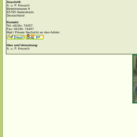
Anschrift:
A. u. P. Kreusch
Birsteinstrasse 6
65795 Hattersheim
Deutschland
Kontakt:
Tel: o619o- 74457
Fax: 06190- 74457
Mail / Private Nachricht an den Admin:
Idee und Umsetzung:
A. u. P. Kreusch