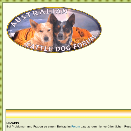
HINWEIS:
Bei Problemen und Fragen zu einem Beitrag im
Forum
bzw. zu den hier veröffentlichen Res