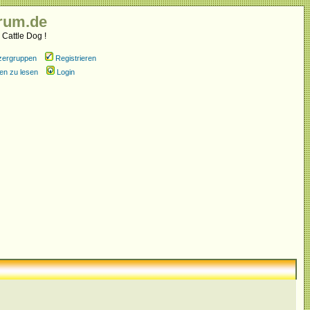
rum.de
 Cattle Dog !
zergruppen
Registrieren
en zu lesen
Login