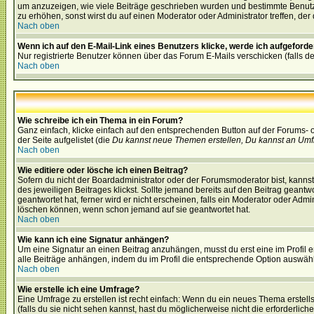
um anzuzeigen, wie viele Beiträge geschrieben wurden und bestimmte Benutze
zu erhöhen, sonst wirst du auf einen Moderator oder Administrator treffen, de
Nach oben
Wenn ich auf den E-Mail-Link eines Benutzers klicke, werde ich aufgeforde
Nur registrierte Benutzer können über das Forum E-Mails verschicken (falls 
Nach oben
Wie schreibe ich ein Thema in ein Forum?
Ganz einfach, klicke einfach auf den entsprechenden Button auf der Forums- o
der Seite aufgelistet (die
Du kannst neue Themen erstellen, Du kannst an Umf
Nach oben
Wie editiere oder lösche ich einen Beitrag?
Sofern du nicht der Boardadministrator oder der Forumsmoderator bist, kannst 
des jeweiligen Beitrages klickst. Sollte jemand bereits auf den Beitrag geantw
geantwortet hat, ferner wird er nicht erscheinen, falls ein Moderator oder Admi
löschen können, wenn schon jemand auf sie geantwortet hat.
Nach oben
Wie kann ich eine Signatur anhängen?
Um eine Signatur an einen Beitrag anzuhängen, musst du erst eine im Profil ers
alle Beiträge anhängen, indem du im Profil die entsprechende Option auswähl
Nach oben
Wie erstelle ich eine Umfrage?
Eine Umfrage zu erstellen ist recht einfach: Wenn du ein neues Thema erstellst
(falls du sie nicht sehen kannst, hast du möglicherweise nicht die erforderli