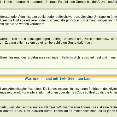
 0 ist eine unbegrenzt dauernde Umfrage. Es gibt eine Grenze bei der Anzahl an Antw
ator oder Administrator editiert oder gelöscht werden. Um eine Umfrage zu änder
r die Umfrage editieren oder löschen; falls jedoch schon jemand mit gestimmt ha
em sie die Antworten verändern.
rden. Um dort hineinzugelangen, Beiträge zu lesen oder zu schreiben usw., könn
 um Zugang bitten, sofern du einen berechtigten Grund dafür hast.
einflussung des Ergebnisses verhindert. Falls du dich registriert hast und immer 
Was man in und mit Beiträgen tun kann
vom Administrator festgelegt. Du kannst es auch in einzelnen Beiträgen deaktivie
angezeigt wird. Für weitere Informationen über den BBCode solltest du dir die Anle
darfst, wirst du nachher nur ein Klammer-Wirrwarr wieder finden. Dies ist eine
Sich
können. Falls HTML aktiviert wurde, kannst du es immer noch manuell für jeden 