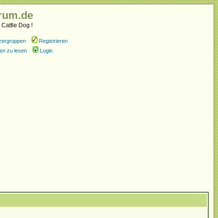
rum.de
 Cattle Dog !
zergruppen
Registrieren
en zu lesen
Login