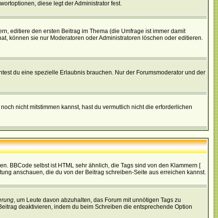
ortoptionen, diese legt der Administrator fest.
n, editiere den ersten Beitrag im Thema (die Umfrage ist immer damit
t, können sie nur Moderatoren oder Administratoren löschen oder editieren.
test du eine spezielle Erlaubnis brauchen. Nur der Forumsmoderator und der
noch nicht mitstimmen kannst, hast du vermutlich nicht die erforderlichen
ren. BBCode selbst ist HTML sehr ähnlich, die Tags sind von den Klammern [
itung anschauen, die du von der Beitrag schreiben-Seite aus erreichen kannst.
erung
, um Leute davon abzuhalten, das Forum mit unnötigen Tags zu
Beitrag deaktivieren, indem du beim Schreiben die entsprechende Option