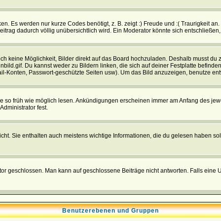
n. Es werden nur kurze Codes benötigt, z. B. zeigt :) Freude und :( Traurigkeit an
Beitrag dadurch völlig unübersichtlich wird. Ein Moderator könnte sich entschließen
noch keine Möglichkeit, Bilder direkt auf das Board hochzuladen. Deshalb musst du 
inbild.gif. Du kannst weder zu Bildern linken, die sich auf deiner Festplatte befind
Mail-Konten, Passwort-geschützte Seiten usw). Um das Bild anzuzeigen, benutze en
sie so früh wie möglich lesen. Ankündigungen erscheinen immer am Anfang des je
dministrator fest.
t. Sie enthalten auch meistens wichtige Informationen, die du gelesen haben so
eschlossen. Man kann auf geschlossene Beiträge nicht antworten. Falls eine Um
Benutzerebenen und Gruppen