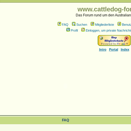
www.cattledog-fo
Das Forum rund um den Australian
FAQ
Suchen
Mitgliederliste
Benut
Profil
Einloggen, um private Nachricht
Intro
Portal
Index
FAQ