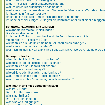
Warum kann ich mich nicht einloggen?
Warum muss ich mich überhaupt registrieren?
Warum werde ich automatisch abgemeldet?
Wie kann ich verhindern, dass mein Name in der 'Wer ist online?'-Liste auftau
Ich habe mein Passwort verloren!
Ich habe mich registriert, kann mich aber nicht einloggen!
Ich habe mich vor einiger Zeit registriert, kann mich aber nicht mehr einloggen
Benutzerangaben und Einstellungen
Wie ändere ich meine Einstellungen?
Die Zeiten stimmen nicht!
Ich habe die Zeitzone gewechselt und die Zeit ist immer noch falsch!
Meine Sprache ist nicht verfügbar!
Wie kann ich ein Bild unter meinem Benutzernamen anzeigen?
Wie kann ich meinen Rang ändern?
Wenn ich auf den E-Mail-Link eines Benutzers klicke, werde ich aufgefordert,
Beiträge schreiben
Wie schreibe ich ein Thema in ein Forum?
Wie editiere oder lösche ich einen Beitrag?
Wie kann ich eine Signatur anhängen?
Wie erstelle ich eine Umfrage?
Wie editiere oder lösche ich eine Umfrage?
Warum kann ich ein Forum nicht betreten?
Warum kann ich bei Abstimmungen nicht mitmachen?
Was man in und mit Beiträgen tun kann
Was ist BBCode?
Darf ich HTML benutzen?
Was sind Smilies?
Darf ich Bilder einfügen?
Was sind Ankündigungen?