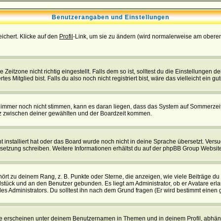
Benutzerangaben und Einstellungen
eichert. Klicke auf den
Profil
-Link, um sie zu ändern (wird normalerweise am oberen
itzone nicht richtig eingestellt. Falls dem so ist, solltest du die Einstellungen dei
es Mitglied bist. Falls du also noch nicht registriert bist, wäre das vielleicht ein g
en immer noch nicht stimmen, kann es daran liegen, dass das System auf Sommerzeit
z zwischen deiner gewählten und der Boardzeit kommen.
ht installiert hat oder das Board wurde noch nicht in deine Sprache übersetzt. Ve
Übersetzung schreiben. Weitere Informationen erhältst du auf der phpBB Group Websit
rt zu deinem Rang, z. B. Punkte oder Sterne, die anzeigen, wie viele Beiträge du
elstück und an den Benutzer gebunden. Es liegt am Administrator, ob er Avatare erl
s Administrators. Du solltest ihn nach dem Grund fragen (Er wird bestimmt einen 
e erscheinen unter deinem Benutzernamen in Themen und in deinem Profil, abhän