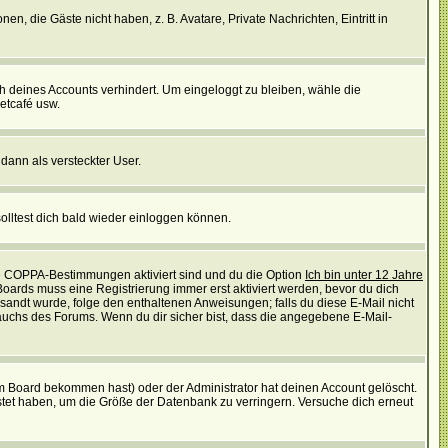
en, die Gäste nicht haben, z. B. Avatare, Private Nachrichten, Eintritt in
ch deines Accounts verhindert. Um eingeloggt zu bleiben, wähle die
etcafé usw.
 dann als versteckter User.
lltest dich bald wieder einloggen können.
die COPPA-Bestimmungen aktiviert sind und du die Option
Ich bin unter 12 Jahre
 Boards muss eine Registrierung immer erst aktiviert werden, bevor du dich
gesandt wurde, folge den enthaltenen Anweisungen; falls du diese E-Mail nicht
rauchs des Forums. Wenn du dir sicher bist, dass die angegebene E-Mail-
m Board bekommen hast) oder der Administrator hat deinen Account gelöscht.
postet haben, um die Größe der Datenbank zu verringern. Versuche dich erneut