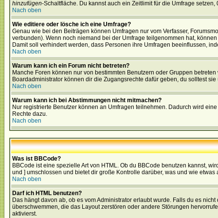
hinzufügen
-Schaltfläche. Du kannst auch ein Zeitlimit für die Umfrage setzen,
Nach oben
Wie editiere oder lösche ich eine Umfrage?
Genau wie bei den Beiträgen können Umfragen nur vom Verfasser, Forumsmoder
verbunden). Wenn noch niemand bei der Umfrage teilgenommen hat, können Use
Damit soll verhindert werden, dass Personen ihre Umfragen beeinflussen, ind
Nach oben
Warum kann ich ein Forum nicht betreten?
Manche Foren können nur von bestimmten Benutzern oder Gruppen betreten we
Boardadministrator können dir die Zugangsrechte dafür geben, du solltest sie
Nach oben
Warum kann ich bei Abstimmungen nicht mitmachen?
Nur registrierte Benutzer können an Umfragen teilnehmen. Dadurch wird eine Be
Rechte dazu.
Nach oben
Was ist BBCode?
BBCode ist eine spezielle Art von HTML. Ob du BBCode benutzen kannst, wird 
und ] umschlossen und bietet dir große Kontrolle darüber, was und wie etwas 
Nach oben
Darf ich HTML benutzen?
Das hängt davon ab, ob es vom Administrator erlaubt wurde. Falls du es nicht 
überschwemmen, die das Layout zerstören oder andere Störungen hervorrufen 
aktivierst.