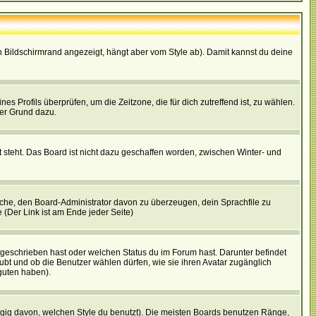
 Bildschirmrand angezeigt, hängt aber vom Style ab). Damit kannst du deine
nes Profils überprüfen, um die Zeitzone, die für dich zutreffend ist, zu wählen.
uter Grund dazu.
 steht. Das Board ist nicht dazu geschaffen worden, zwischen Winter- und
rsuche, den Board-Administrator davon zu überzeugen, dein Sprachfile zu
e (Der Link ist am Ende jeder Seite)
 geschrieben hast oder welchen Status du im Forum hast. Darunter befindet
aubt und ob die Benutzer wählen dürfen, wie sie ihren Avatar zugänglich
guten haben).
gig davon, welchen Style du benutzt). Die meisten Boards benutzen Ränge,