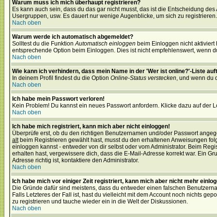
Warum muss ich mich überhaupt registrieren?
Es kann auch sein, dass du das gar nicht musst, das ist die Entscheidung des Ad
Usergruppen, usw. Es dauert nur wenige Augenblicke, um sich zu registrieren. D
Nach oben
Warum werde ich automatisch abgemeldet?
Solltest du die Funktion
Automatisch einloggen
beim Einloggen nicht aktiviert
entsprechende Option beim Einloggen. Dies ist nicht empfehlenswert, wenn du a
Nach oben
Wie kann ich verhindern, dass mein Name in der 'Wer ist online?'-Liste auf
In deinem Profil findest du die Option
Online-Status verstecken
, und wenn du d
Nach oben
Ich habe mein Passwort verloren!
Kein Problem! Du kannst ein neues Passwort anfordern. Klicke dazu auf der L
Nach oben
Ich habe mich registriert, kann mich aber nicht einloggen!
Überprüfe erst, ob du den richtigen Benutzernamen und/oder Passwort angegeb
alt
beim Registrieren gewählt hast, musst du den erhaltenen Anweisungen folgen.
einloggen kannst - entweder von dir selbst oder vom Administrator. Beim Regist
erhalten hast, vergewissere dich, dass die E-Mail-Adresse korrekt war. Ein G
Adresse richtig ist, kontaktiere den Administrator.
Nach oben
Ich habe mich vor einiger Zeit registriert, kann mich aber nicht mehr einlo
Die Gründe dafür sind meistens, dass du entweder einen falschen Benutzerna
Falls Letzteres der Fall ist, hast du vielleicht mit dem Account noch nichts 
zu registrieren und tauche wieder ein in die Welt der Diskussionen.
Nach oben