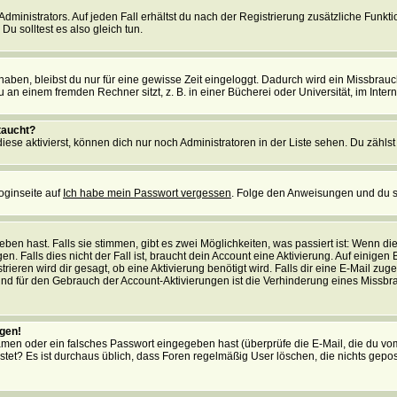
ministrators. Auf jeden Fall erhältst du nach der Registrierung zusätzliche Funktion
u solltest es also gleich tun.
 haben, bleibst du nur für eine gewisse Zeit eingeloggt. Dadurch wird ein Missbrau
n einem fremden Rechner sitzt, z. B. in einer Bücherei oder Universität, im Intern
taucht?
iese aktivierst, können dich nur noch Administratoren in der Liste sehen. Du zählst
oginseite auf
Ich habe mein Passwort vergessen
. Folge den Anweisungen und du so
en hast. Falls sie stimmen, gibt es zwei Möglichkeiten, was passiert ist: Wenn 
 Falls dies nicht der Fall ist, braucht dein Account eine Aktivierung. Auf einigen
rieren wird dir gesagt, ob eine Aktivierung benötigt wird. Falls dir eine E-Mail zu
rund für den Gebrauch der Account-Aktivierungen ist die Verhinderung eines Missb
ggen!
men oder ein falsches Passwort eingegeben hast (überprüfe die E-Mail, die du vo
gepostet? Es ist durchaus üblich, dass Foren regelmäßig User löschen, die nichts ge