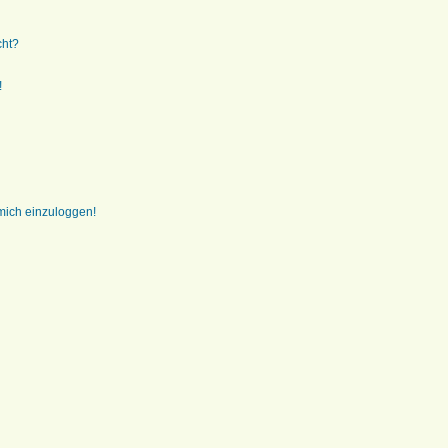
cht?
!
 mich einzuloggen!